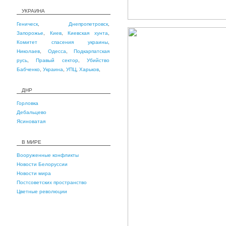
УКРАИНА
Геническ
,
Днепропетровск
,
Запорожье
,
Киев
,
Киевская хунта
,
Комитет спасения украины
,
Николаев
,
Одесса
,
Подкарпатская
русь
,
Правый сектор
,
Убийство
Бабченко
,
Украина
,
УПЦ
,
Харьков
,
ДНР
Горловка
Дебальцево
Ясиноватая
В МИРЕ
Вооруженные конфликты
Новости Белоруссии
Новости мира
Постсоветских пространство
Цветные революции