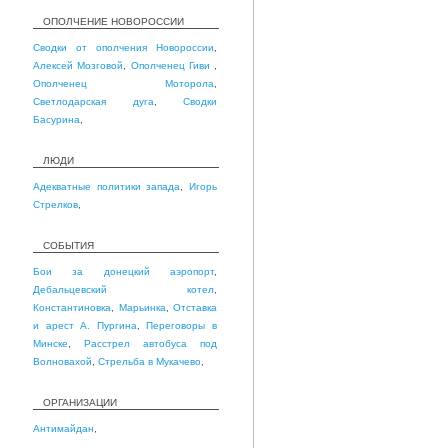
ОПОЛЧЕНИЕ НОВОРОССИИ
Сводки от ополчения Новороссии
,
Алексей Мозговой
,
Ополченец Гиви
,
Ополченец Моторола
,
Светлодарская дуга
,
Сводки
Басурина
,
ЛЮДИ
Адекватные политики запада
,
Игорь
Стрелков
,
СОБЫТИЯ
Бои за донецкий аэропорт
,
Дебальцевский котел
,
Константиновка
,
Марьинка
,
Отставка
и арест А. Пургина
,
Переговоры в
Минске
,
Расстрел автобуса под
Волновахой
,
Стрельба в Мукачево
,
ОРГАНИЗАЦИИ
Антимайдан
,