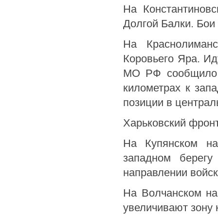
На Константинов
Долгой Балки. Бои 
На Краснолиман
Коровьего Яра. Ид
МО РФ сообщило 
километрах к зап
позиции в централь
Харьковский фрон
На Купянском н
западном берегу
направлении войск
На Волчанском на
увеличивают зону к