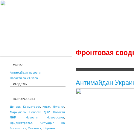
Фронтовая сводка
МЕНЮ
Антимайдан новости
Новости за 24 часа
Антимайдан Украи
РАЗДЕЛЫ
НОВОРОССИЯ
Донецк
,
Краматорск
,
Крым
,
Луганск
,
Мариуполь
,
Новости ДНР
,
Новости
ЛНР
,
Новости Новороссии
,
Приднестровье
,
Ситуация на
блокпостах
,
Славянск
,
Широкино
,