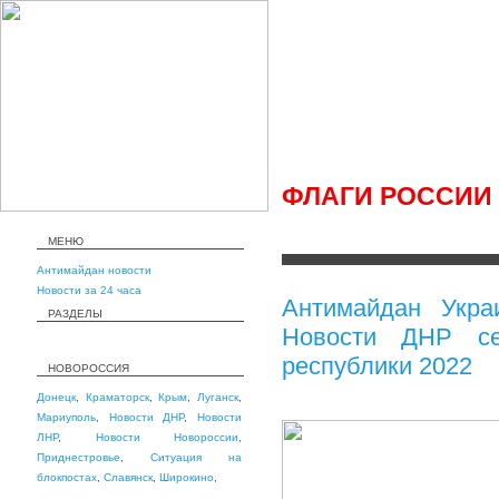
ФЛАГИ РОССИИ 
МЕНЮ
Антимайдан новости
Новости за 24 часа
Антимайдан Укра
РАЗДЕЛЫ
Новости ДНР се
республики 2022
НОВОРОССИЯ
Донецк
,
Краматорск
,
Крым
,
Луганск
,
Мариуполь
,
Новости ДНР
,
Новости
ЛНР
,
Новости Новороссии
,
Приднестровье
,
Ситуация на
блокпостах
,
Славянск
,
Широкино
,