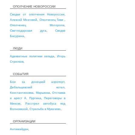
ОПОЛЧЕНИЕ НОВОРОССИИ
Сводки от ополчения Новороссии
,
Алексей Мозговой
,
Ополченец Гиви
,
Ополченец Моторола
,
Светлодарская дуга
,
Сводки
Басурина
,
ЛЮДИ
Адекватные политики запада
,
Игорь
Стрелков
,
СОБЫТИЯ
Бои за донецкий аэропорт
,
Дебальцевский котел
,
Константиновка
,
Марьинка
,
Отставка
и арест А. Пургина
,
Переговоры в
Минске
,
Расстрел автобуса под
Волновахой
,
Стрельба в Мукачево
,
ОРГАНИЗАЦИИ
Антимайдан
,