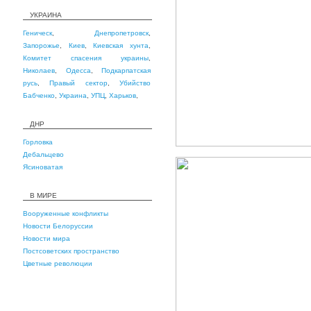
УКРАИНА
Геническ
,
Днепропетровск
,
Запорожье
,
Киев
,
Киевская хунта
,
Комитет спасения украины
,
Николаев
,
Одесса
,
Подкарпатская
русь
,
Правый сектор
,
Убийство
Бабченко
,
Украина
,
УПЦ
,
Харьков
,
ДНР
Горловка
Дебальцево
Ясиноватая
В МИРЕ
Вооруженные конфликты
Новости Белоруссии
Новости мира
Постсоветских пространство
Цветные революции