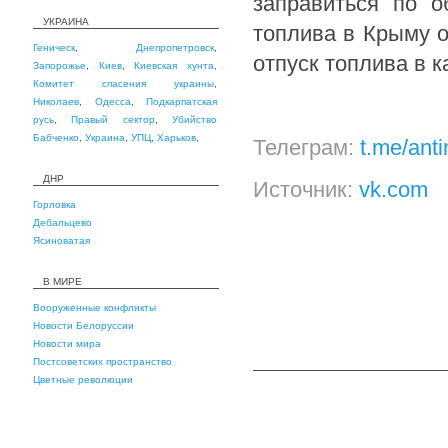
заправиться по о
УКРАИНА
топлива в Крыму о
Геническ
,
Днепропетровск
,
отпуск топлива в к
Запорожье
,
Киев
,
Киевская хунта
,
Комитет спасения украины
,
Николаев
,
Одесса
,
Подкарпатская
русь
,
Правый сектор
,
Убийство
Бабченко
,
Украина
,
УПЦ
,
Харьков
,
Телеграм:
t.me/ant
ДНР
Источник:
vk.com
Горловка
Дебальцево
Ясиноватая
В МИРЕ
Вооруженные конфликты
Новости Белоруссии
Новости мира
Постсоветских пространство
Цветные революции