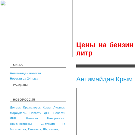
Цены на бензин
литр
МЕНЮ
Антимайдан новости
Антимайдан Крым
Новости за 24 часа
РАЗДЕЛЫ
НОВОРОССИЯ
Донецк
,
Краматорск
,
Крым
,
Луганск
,
Мариуполь
,
Новости ДНР
,
Новости
ЛНР
,
Новости Новороссии
,
Приднестровье
,
Ситуация на
блокпостах
,
Славянск
,
Широкино
,