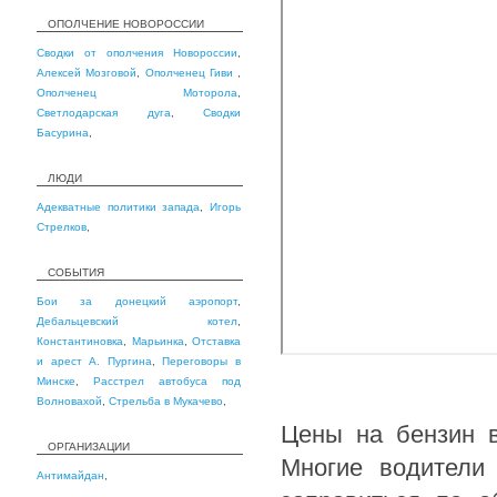
ОПОЛЧЕНИЕ НОВОРОССИИ
Сводки от ополчения Новороссии
,
Алексей Мозговой
,
Ополченец Гиви
,
Ополченец Моторола
,
Светлодарская дуга
,
Сводки
Басурина
,
ЛЮДИ
Адекватные политики запада
,
Игорь
Стрелков
,
СОБЫТИЯ
Бои за донецкий аэропорт
,
Дебальцевский котел
,
Константиновка
,
Марьинка
,
Отставка
и арест А. Пургина
,
Переговоры в
Минске
,
Расстрел автобуса под
Волновахой
,
Стрельба в Мукачево
,
Цены на бензин в
ОРГАНИЗАЦИИ
Многие водители
Антимайдан
,