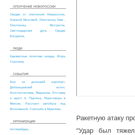
ОПОЛЧЕНИЕ НОВОРОССИИ
Сводки от ополчения Новороссии
,
Алексей Мозговой
,
Ополченец Гиви
,
Ополченец Моторола
,
Светлодарская дуга
,
Сводки
Басурина
,
ЛЮДИ
Адекватные политики запада
,
Игорь
Стрелков
,
СОБЫТИЯ
Бои за донецкий аэропорт
,
Дебальцевский котел
,
Константиновка
,
Марьинка
,
Отставка
и арест А. Пургина
,
Переговоры в
Минске
,
Расстрел автобуса под
Волновахой
,
Стрельба в Мукачево
,
Ракетную атаку пр
ОРГАНИЗАЦИИ
"Удар был тяжел
Антимайдан
,