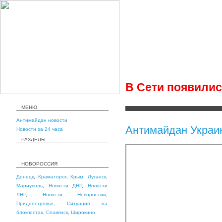
В Сети появилис
МЕНЮ
Антимайдан новости
Антимайдан Украи
Новости за 24 часа
РАЗДЕЛЫ
НОВОРОССИЯ
Донецк
,
Краматорск
,
Крым
,
Луганск
,
Мариуполь
,
Новости ДНР
,
Новости
ЛНР
,
Новости Новороссии
,
Приднестровье
,
Ситуация на
блокпостах
,
Славянск
,
Широкино
,