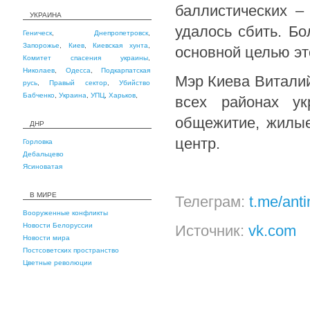
баллистических –
УКРАИНА
удалось сбить. Б
Геническ
,
Днепропетровск
,
Запорожье
,
Киев
,
Киевская хунта
,
основной целью это
Комитет спасения украины
,
Николаев
,
Одесса
,
Подкарпатская
Мэр Киева Виталий
русь
,
Правый сектор
,
Убийство
Бабченко
,
Украина
,
УПЦ
,
Харьков
,
всех районах ук
общежитие, жилые
ДНР
центр.
Горловка
Дебальцево
Ясиноватая
В МИРЕ
Телеграм:
t.me/ant
Вооруженные конфликты
Новости Белоруссии
Источник:
vk.com
Новости мира
Постсоветских пространство
Цветные революции