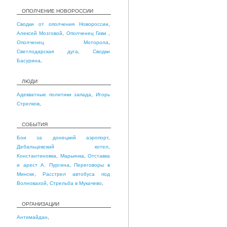
ОПОЛЧЕНИЕ НОВОРОССИИ
Сводки от ополчения Новороссии
,
Алексей Мозговой
,
Ополченец Гиви
,
Ополченец Моторола
,
Светлодарская дуга
,
Сводки
Басурина
,
ЛЮДИ
Адекватные политики запада
,
Игорь
Стрелков
,
СОБЫТИЯ
Бои за донецкий аэропорт
,
Дебальцевский котел
,
Константиновка
,
Марьинка
,
Отставка
и арест А. Пургина
,
Переговоры в
Минске
,
Расстрел автобуса под
Волновахой
,
Стрельба в Мукачево
,
ОРГАНИЗАЦИИ
Антимайдан
,