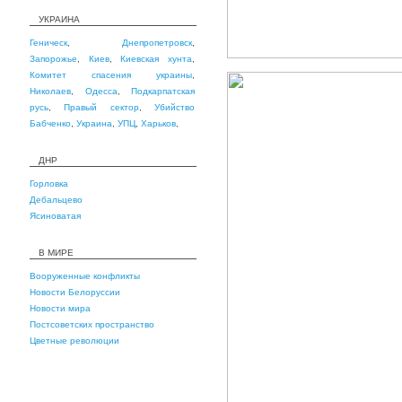
УКРАИНА
Геническ
,
Днепропетровск
,
Запорожье
,
Киев
,
Киевская хунта
,
Комитет спасения украины
,
Николаев
,
Одесса
,
Подкарпатская
русь
,
Правый сектор
,
Убийство
Бабченко
,
Украина
,
УПЦ
,
Харьков
,
ДНР
Горловка
Дебальцево
Ясиноватая
В МИРЕ
Вооруженные конфликты
Новости Белоруссии
Новости мира
Постсоветских пространство
Цветные революции