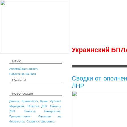
Украинский БПЛ
МЕНЮ
Антимайдан новости
Новости за 24 часа
Сводки от ополче
РАЗДЕЛЫ
ЛНР
НОВОРОССИЯ
Донецк
,
Краматорск
,
Крым
,
Луганск
,
Мариуполь
,
Новости ДНР
,
Новости
ЛНР
,
Новости Новороссии
,
Приднестровье
,
Ситуация на
блокпостах
,
Славянск
,
Широкино
,