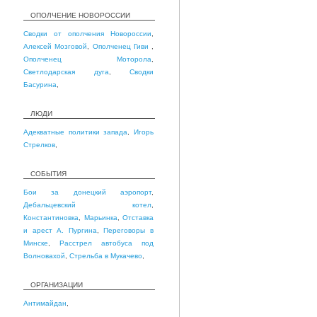
ОПОЛЧЕНИЕ НОВОРОССИИ
Сводки от ополчения Новороссии
,
Алексей Мозговой
,
Ополченец Гиви
,
Ополченец Моторола
,
Светлодарская дуга
,
Сводки
Басурина
,
ЛЮДИ
Адекватные политики запада
,
Игорь
Стрелков
,
СОБЫТИЯ
Бои за донецкий аэропорт
,
Дебальцевский котел
,
Константиновка
,
Марьинка
,
Отставка
и арест А. Пургина
,
Переговоры в
Минске
,
Расстрел автобуса под
Волновахой
,
Стрельба в Мукачево
,
ОРГАНИЗАЦИИ
Антимайдан
,