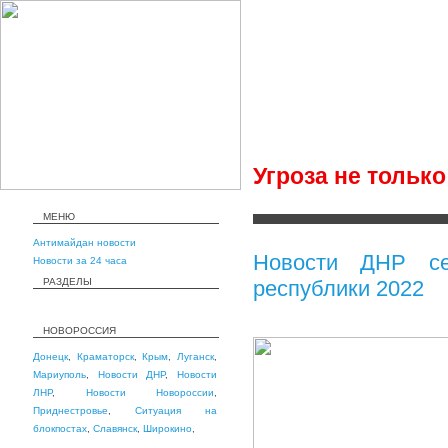
Угроза не тольк
МЕНЮ
Антимайдан новости
Новости ДНР се
Новости за 24 часа
РАЗДЕЛЫ
республики 2022
НОВОРОССИЯ
Донецк
,
Краматорск
,
Крым
,
Луганск
,
Мариуполь
,
Новости ДНР
,
Новости
ЛНР
,
Новости Новороссии
,
Приднестровье
,
Ситуация на
блокпостах
,
Славянск
,
Широкино
,