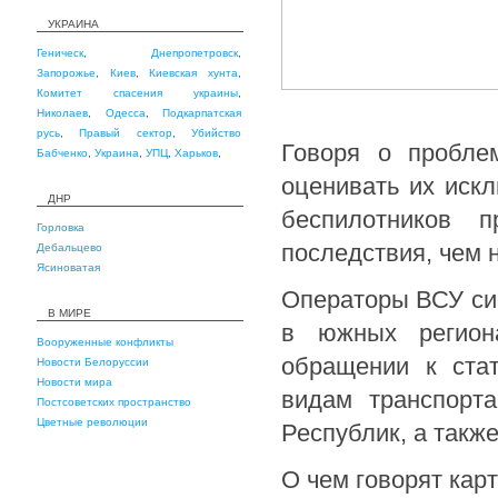
УКРАИНА
Геническ
,
Днепропетровск
,
Запорожье
,
Киев
,
Киевская хунта
,
Комитет спасения украины
,
Николаев
,
Одесса
,
Подкарпатская
русь
,
Правый сектор
,
Убийство
Говоря о пробле
Бабченко
,
Украина
,
УПЦ
,
Харьков
,
оценивать их иск
ДНР
беспилотников 
Горловка
последствия, чем 
Дебальцево
Ясиноватая
Операторы ВСУ си
В МИРЕ
в южных регион
Вооруженные конфликты
обращении к ста
Новости Белоруссии
Новости мира
видам транспорт
Постсоветских пространство
Цветные революции
Республик, а такж
О чем говорят кар