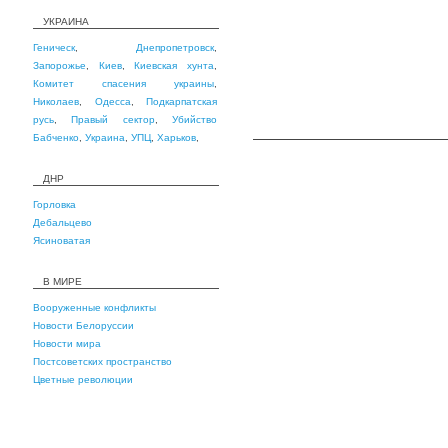
УКРАИНА
Геническ
,
Днепропетровск
,
Запорожье
,
Киев
,
Киевская хунта
,
Комитет спасения украины
,
Николаев
,
Одесса
,
Подкарпатская
русь
,
Правый сектор
,
Убийство
Бабченко
,
Украина
,
УПЦ
,
Харьков
,
ДНР
Горловка
Дебальцево
Ясиноватая
В МИРЕ
Вооруженные конфликты
Новости Белоруссии
Новости мира
Постсоветских пространство
Цветные революции