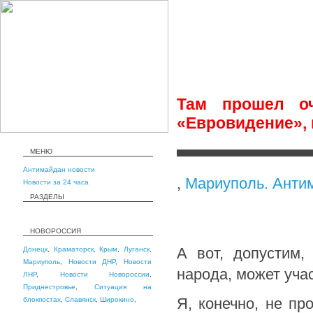
Там прошел оч
«Евровидение», в
МЕНЮ
Антимайдан новости
,
Мариуполь. Анти
Новости за 24 часа
РАЗДЕЛЫ
НОВОРОССИЯ
А вот, допустим,
Донецк
,
Краматорск
,
Крым
,
Луганск
,
Мариуполь
,
Новости ДНР
,
Новости
народа, может уча
ЛНР
,
Новости Новороссии
,
Приднестровье
,
Ситуация на
Я, конечно, не пр
блокпостах
,
Славянск
,
Широкино
,