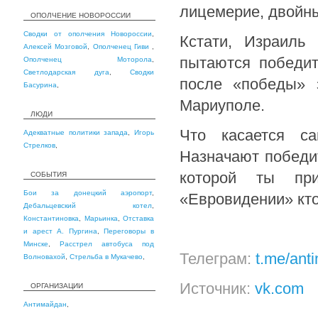
лицемерие, двойн
ОПОЛЧЕНИЕ НОВОРОССИИ
Сводки от ополчения Новороссии
,
Кстати, Израиль
Алексей Мозговой
,
Ополченец Гиви
,
пытаются победит
Ополченец Моторола
,
Светлодарская дуга
,
Сводки
после «победы» 
Басурина
,
Мариуполе.
ЛЮДИ
Что касается са
Адекватные политики запада
,
Игорь
Стрелков
,
Назначают победит
которой ты пр
СОБЫТИЯ
Бои за донецкий аэропорт
,
«Евровидении» кто
Дебальцевский котел
,
Константиновка
,
Марьинка
,
Отставка
и арест А. Пургина
,
Переговоры в
Минске
,
Расстрел автобуса под
Телеграм:
t.me/ant
Волновахой
,
Стрельба в Мукачево
,
Источник:
vk.com
ОРГАНИЗАЦИИ
Антимайдан
,