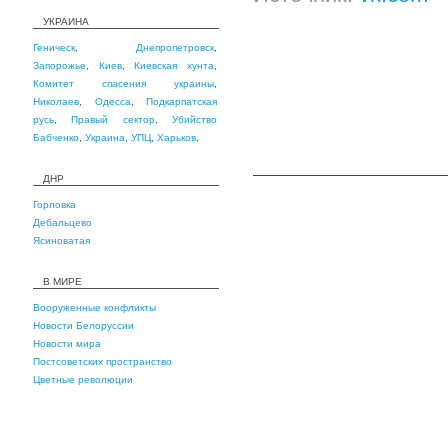
УКРАИНА
Геническ
,
Днепропетровск
,
Запорожье
,
Киев
,
Киевская хунта
,
Комитет спасения украины
,
Николаев
,
Одесса
,
Подкарпатская
русь
,
Правый сектор
,
Убийство
Бабченко
,
Украина
,
УПЦ
,
Харьков
,
ДНР
Горловка
Дебальцево
Ясиноватая
В МИРЕ
Вооруженные конфликты
Новости Белоруссии
Новости мира
Постсоветских пространство
Цветные революции