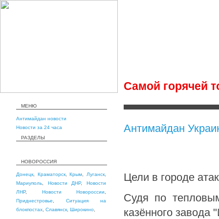
Самой горячей то
МЕНЮ
Антимайдан новости
Антимайдан Украи
Новости за 24 часа
РАЗДЕЛЫ
НОВОРОССИЯ
Цели в городе ата
Донецк
,
Краматорск
,
Крым
,
Луганск
,
Мариуполь
,
Новости ДНР
,
Новости
ЛНР
,
Новости Новороссии
,
Судя по тепловы
Приднестровье
,
Ситуация на
казённого завода "
блокпостах
,
Славянск
,
Широкино
,