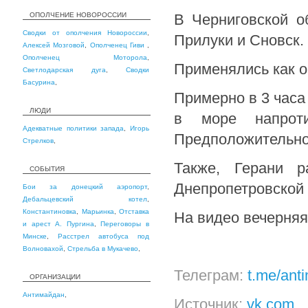
ОПОЛЧЕНИЕ НОВОРОССИИ
В Черниговской о
Сводки от ополчения Новороссии
,
Прилуки и Сновск.
Алексей Мозговой
,
Ополченец Гиви
,
Ополченец Моторола
,
Применялись как о
Светлодарская дуга
,
Сводки
Басурина
,
Примерно в 3 часа
ЛЮДИ
в море напроти
Адекватные политики запада
,
Игорь
Предположительно 
Стрелков
,
Также, Герани р
СОБЫТИЯ
Днепропетровской 
Бои за донецкий аэропорт
,
Дебальцевский котел
,
Константиновка
,
Марьинка
,
Отставка
На видео вечерняя
и арест А. Пургина
,
Переговоры в
Минске
,
Расстрел автобуса под
Волновахой
,
Стрельба в Мукачево
,
Телеграм:
t.me/ant
ОРГАНИЗАЦИИ
Антимайдан
,
Источник:
vk.com