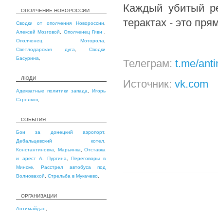
Каждый убитый ре
ОПОЛЧЕНИЕ НОВОРОССИИ
терактах - это пр
Сводки от ополчения Новороссии
,
Алексей Мозговой
,
Ополченец Гиви
,
Ополченец Моторола
,
Светлодарская дуга
,
Сводки
Басурина
,
Телеграм:
t.me/ant
ЛЮДИ
Источник:
vk.com
Адекватные политики запада
,
Игорь
Стрелков
,
СОБЫТИЯ
Бои за донецкий аэропорт
,
Дебальцевский котел
,
Константиновка
,
Марьинка
,
Отставка
и арест А. Пургина
,
Переговоры в
Минске
,
Расстрел автобуса под
Волновахой
,
Стрельба в Мукачево
,
ОРГАНИЗАЦИИ
Антимайдан
,