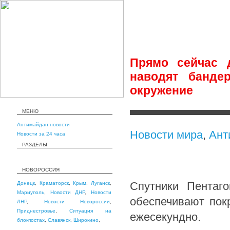
Прямо сейчас 
наводят банде
окружение
МЕНЮ
Антимайдан новости
Новости мира
,
Ант
Новости за 24 часа
РАЗДЕЛЫ
НОВОРОССИЯ
Спутники Пентаго
Донецк
,
Краматорск
,
Крым
,
Луганск
,
Мариуполь
,
Новости ДНР
,
Новости
обеспечивают пок
ЛНР
,
Новости Новороссии
,
Приднестровье
,
Ситуация на
ежесекундно.
блокпостах
,
Славянск
,
Широкино
,