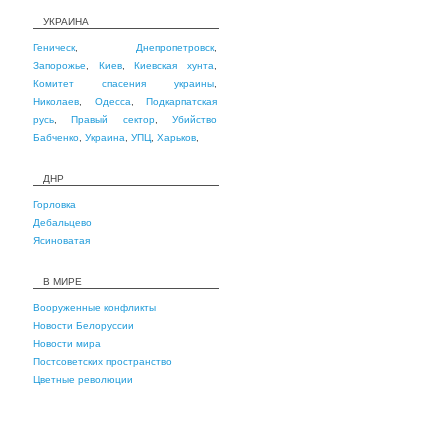
УКРАИНА
Геническ
,
Днепропетровск
,
Запорожье
,
Киев
,
Киевская хунта
,
Комитет спасения украины
,
Николаев
,
Одесса
,
Подкарпатская
русь
,
Правый сектор
,
Убийство
Бабченко
,
Украина
,
УПЦ
,
Харьков
,
ДНР
Горловка
Дебальцево
Ясиноватая
В МИРЕ
Вооруженные конфликты
Новости Белоруссии
Новости мира
Постсоветских пространство
Цветные революции