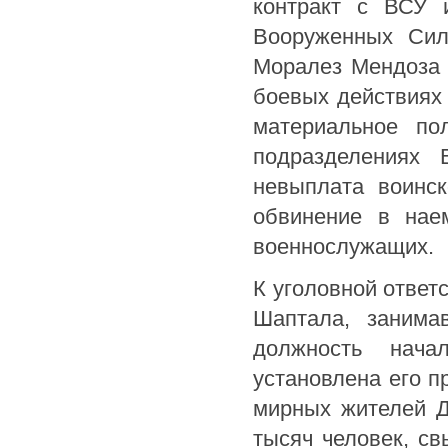
контракт с ВСУ 
Вооруженных Сил
Моралез Мендоза 
боевых действиях
материальное по
подразделениях 
невыплата воинск
обвинение в наем
военнослужащих.
К уголовной ответ
Шаптала, занима
должность нача
установлена его п
мирных жителей Д
тысяч человек, с