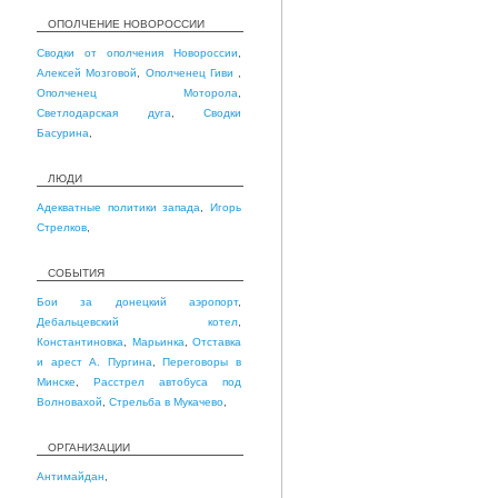
ОПОЛЧЕНИЕ НОВОРОССИИ
Сводки от ополчения Новороссии
,
Алексей Мозговой
,
Ополченец Гиви
,
Ополченец Моторола
,
Светлодарская дуга
,
Сводки
Басурина
,
ЛЮДИ
Адекватные политики запада
,
Игорь
Стрелков
,
СОБЫТИЯ
Бои за донецкий аэропорт
,
Дебальцевский котел
,
Константиновка
,
Марьинка
,
Отставка
и арест А. Пургина
,
Переговоры в
Минске
,
Расстрел автобуса под
Волновахой
,
Стрельба в Мукачево
,
ОРГАНИЗАЦИИ
Антимайдан
,