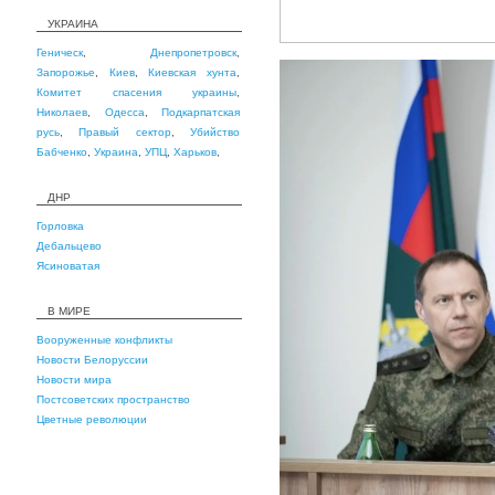
УКРАИНА
Геническ
,
Днепропетровск
,
Запорожье
,
Киев
,
Киевская хунта
,
Комитет спасения украины
,
Николаев
,
Одесса
,
Подкарпатская
русь
,
Правый сектор
,
Убийство
Бабченко
,
Украина
,
УПЦ
,
Харьков
,
ДНР
Горловка
Дебальцево
Ясиноватая
В МИРЕ
Вооруженные конфликты
Новости Белоруссии
Новости мира
Постсоветских пространство
Цветные революции