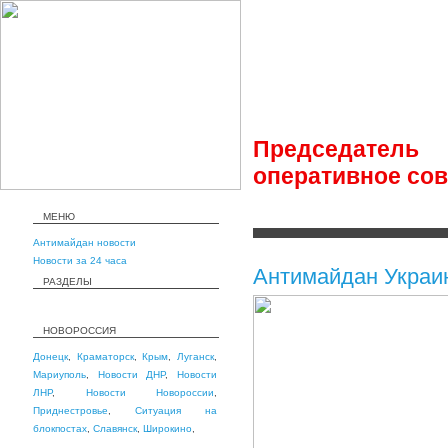
Председатель 
оперативное сов
МЕНЮ
Антимайдан новости
Новости за 24 часа
Антимайдан Украи
РАЗДЕЛЫ
НОВОРОССИЯ
Донецк
,
Краматорск
,
Крым
,
Луганск
,
Мариуполь
,
Новости ДНР
,
Новости
ЛНР
,
Новости Новороссии
,
Приднестровье
,
Ситуация на
блокпостах
,
Славянск
,
Широкино
,