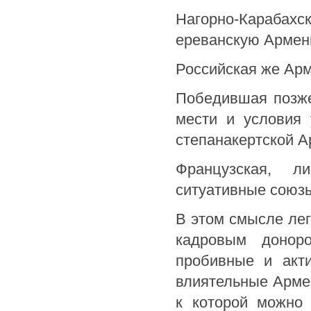
Нагорно-Караба
ереванскую Армен
Российская же Ар
Победившая позже
мести и условия 
степанакертской А
Французская, л
ситуативные союзы
В этом смысле лег
кадровым донор
пробивные и акт
влиятельные Армен
к которой можно 