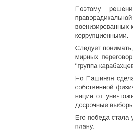
Поэтому решен
праворадикальн
военизированных к
коррупционными.
Следует понимать,
мирных переговор
"группа карабахце
Но Пашинян сдела
собственной физич
нации от уничтож
досрочные выборы,
Его победа стала
плану.