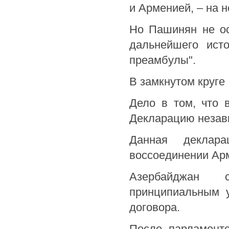
и Арменией, – на 
Но Пашинян не ос
дальнейшего ист
преамбулы".
В замкнутом круге
Дело в том, что 
Декларацию незави
Данная деклар
воссоединении Арм
Азербайджан 
принципиальным у
договора.
После парламент