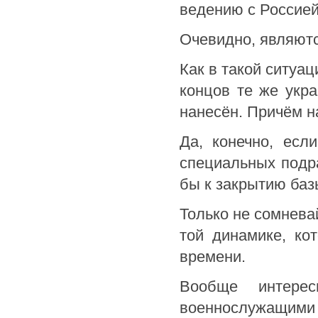
ведению с Россие
Очевидно, являютс
Как в такой ситуа
концов те же укр
нанесён. Причём н
Да, конечно, есл
специальных подр
бы к закрытию баз
Только не сомнева
той динамике, ко
времени.
Вообще интере
военнослужащим