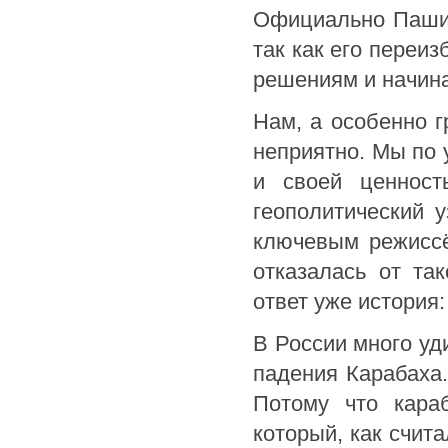
Официально Пашин
так как его переи
решениям и начин
Нам, а особенно г
неприятно. Мы по 
и своей ценност
геополитический у
ключевым режиссё
отказалась от та
ответ уже история:
В России много уд
падения Карабаха.
Потому что караб
который, как счит