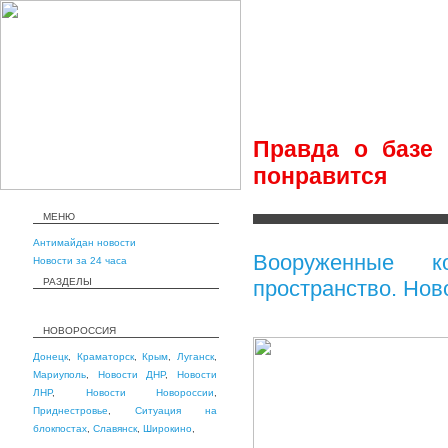
Правда о базе 
понравится
МЕНЮ
Антимайдан новости
Вооруженные к
Новости за 24 часа
РАЗДЕЛЫ
пространство. Но
НОВОРОССИЯ
Донецк
,
Краматорск
,
Крым
,
Луганск
,
Мариуполь
,
Новости ДНР
,
Новости
ЛНР
,
Новости Новороссии
,
Приднестровье
,
Ситуация на
блокпостах
,
Славянск
,
Широкино
,