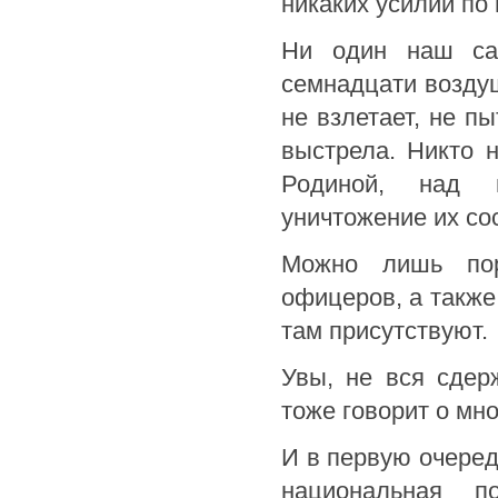
никаких усилий по
Ни один наш са
семнадцати возду
не взлетает, не п
выстрела. Никто 
Родиной, над и
уничтожение их со
Можно лишь пор
офицеров, а также
там присутствуют.
Увы, не вся сдер
тоже говорит о мно
И в первую очеред
национальная 