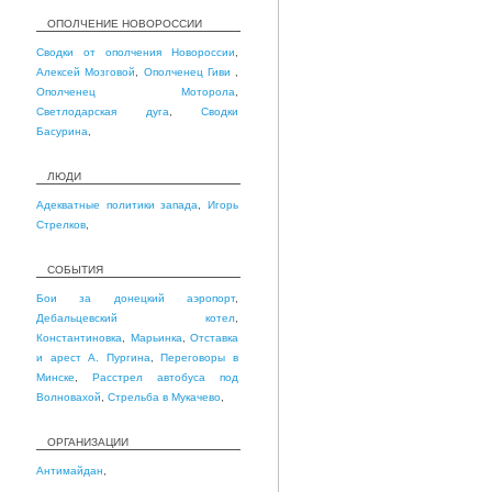
ОПОЛЧЕНИЕ НОВОРОССИИ
Сводки от ополчения Новороссии
,
Алексей Мозговой
,
Ополченец Гиви
,
Ополченец Моторола
,
Светлодарская дуга
,
Сводки
Басурина
,
ЛЮДИ
Адекватные политики запада
,
Игорь
Стрелков
,
СОБЫТИЯ
Бои за донецкий аэропорт
,
Дебальцевский котел
,
Константиновка
,
Марьинка
,
Отставка
и арест А. Пургина
,
Переговоры в
Минске
,
Расстрел автобуса под
Волновахой
,
Стрельба в Мукачево
,
ОРГАНИЗАЦИИ
Антимайдан
,