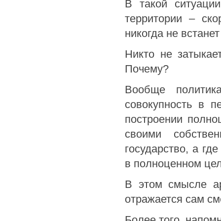
В такой ситуаци
территории – ско
никогда не встанет 
Никто не затыкае
Почему?
Вообще политик
совокупность в п
построении полно
своими собстве
государство, а гд
в полноценном цел
В этом смысле ар
отражается сам с
Более того, напом