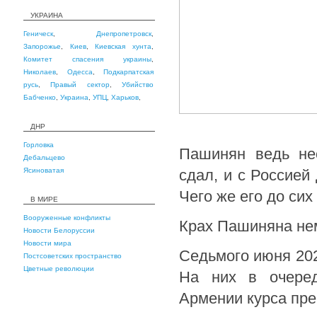
УКРАИНА
Геническ
,
Днепропетровск
,
Запорожье
,
Киев
,
Киевская хунта
,
Комитет спасения украины
,
Николаев
,
Одесса
,
Подкарпатская
русь
,
Правый сектор
,
Убийство
Бабченко
,
Украина
,
УПЦ
,
Харьков
,
ДНР
Горловка
Пашинян ведь нес
Дебальцево
Ясиноватая
сдал, и с Россией 
Чего же его до сих
В МИРЕ
Вооруженные конфликты
Крах Пашиняна не
Новости Белоруссии
Новости мира
Седьмого июня 202
Постсоветских пространство
Цветные революции
На них в очеред
Армении курса пр