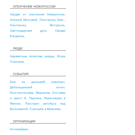
ОПОЛЧЕНИЕ НОВОРОССИИ
Сводки от ополчения Новороссии
,
Алексей Мозговой
,
Ополченец Гиви
,
Ополченец Моторола
,
Светлодарская дуга
,
Сводки
Басурина
,
ЛЮДИ
Адекватные политики запада
,
Игорь
Стрелков
,
СОБЫТИЯ
Бои за донецкий аэропорт
,
Дебальцевский котел
,
Константиновка
,
Марьинка
,
Отставка
и арест А. Пургина
,
Переговоры в
Минске
,
Расстрел автобуса под
Волновахой
,
Стрельба в Мукачево
,
ОРГАНИЗАЦИИ
Антимайдан
,