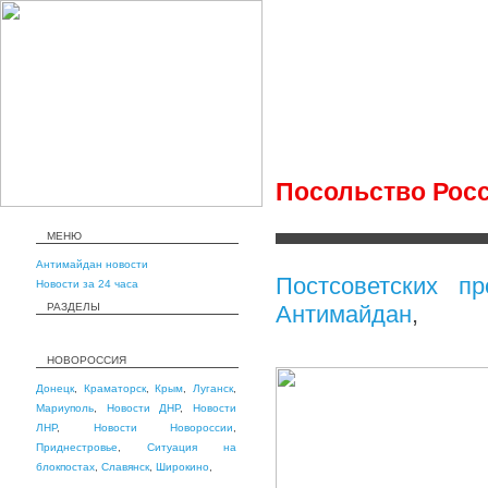
Посольство Рос
МЕНЮ
Антимайдан новости
Постсоветских п
Новости за 24 часа
РАЗДЕЛЫ
Антимайдан
,
НОВОРОССИЯ
Донецк
,
Краматорск
,
Крым
,
Луганск
,
Мариуполь
,
Новости ДНР
,
Новости
ЛНР
,
Новости Новороссии
,
Приднестровье
,
Ситуация на
блокпостах
,
Славянск
,
Широкино
,