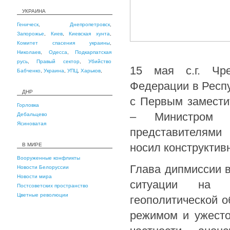
УКРАИНА
Геническ
,
Днепропетровск
,
Запорожье
,
Киев
,
Киевская хунта
,
Комитет спасения украины
,
Николаев
,
Одесса
,
Подкарпатская
русь
,
Правый сектор
,
Убийство
15 мая с.г. Чр
Бабченко
,
Украина
,
УПЦ
,
Харьков
,
Федерации в Респ
ДНР
с Первым замести
Горловка
– Министром э
Дебальцево
Ясиноватая
представителями
носил конструктив
В МИРЕ
Вооруженные конфликты
Глава дипмиссии 
Новости Белоруссии
Новости мира
ситуации на Л
Постсоветских пространство
Цветные революции
геополитической о
режимом и ужесто