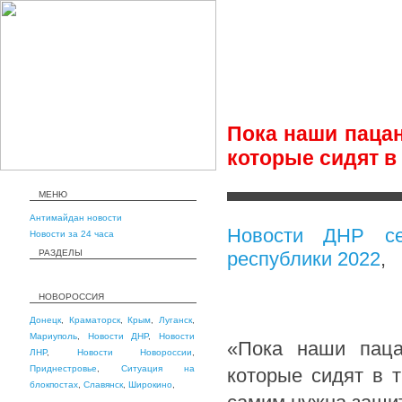
Пока наши пацан
которые сидят в
МЕНЮ
Антимайдан новости
Новости ДНР се
Новости за 24 часа
РАЗДЕЛЫ
республики 2022
,
НОВОРОССИЯ
Донецк
,
Краматорск
,
Крым
,
Луганск
,
Мариуполь
,
Новости ДНР
,
Новости
«Пока наши паца
ЛНР
,
Новости Новороссии
,
Приднестровье
,
Ситуация на
которые сидят в 
блокпостах
,
Славянск
,
Широкино
,