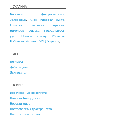
УКРАИНА
Геническ
,
Днепропетровск
,
Запорожье
,
Киев
,
Киевская хунта
,
Комитет спасения украины
,
Николаев
,
Одесса
,
Подкарпатская
русь
,
Правый сектор
,
Убийство
Бабченко
,
Украина
,
УПЦ
,
Харьков
,
ДНР
Горловка
Дебальцево
Ясиноватая
В МИРЕ
Вооруженные конфликты
Новости Белоруссии
Новости мира
Постсоветских пространство
Цветные революции