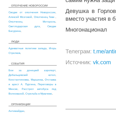
самим нужна защи
ОПОЛЧЕНИЕ НОВОРОССИИ
Девушка в Горлов
Сводки от ополчения Новороссии
,
Алексей Мозговой
,
Ополченец Гиви
,
вместо участия в 
Ополченец Моторола
,
Светлодарская дуга
,
Сводки
Многонационал
Басурина
,
ЛЮДИ
Адекватные политики запада
,
Игорь
Телеграм:
t.me/ant
Стрелков
,
Источник:
vk.com
СОБЫТИЯ
Бои за донецкий аэропорт
,
Дебальцевский котел
,
Константиновка
,
Марьинка
,
Отставка
и арест А. Пургина
,
Переговоры в
Минске
,
Расстрел автобуса под
Волновахой
,
Стрельба в Мукачево
,
ОРГАНИЗАЦИИ
Антимайдан
,