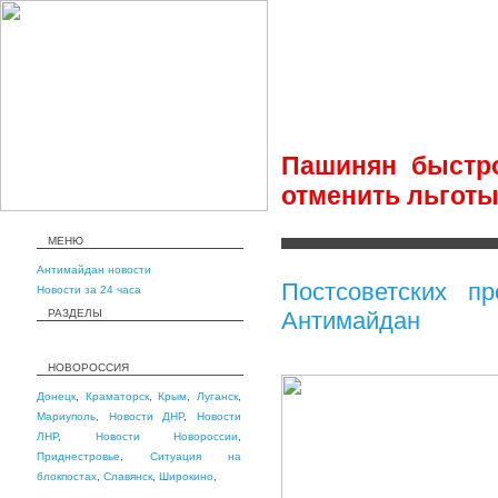
Пашинян быстро
отменить льготы
МЕНЮ
Антимайдан новости
Постсоветских п
Новости за 24 часа
РАЗДЕЛЫ
Антимайдан
НОВОРОССИЯ
Донецк
,
Краматорск
,
Крым
,
Луганск
,
Мариуполь
,
Новости ДНР
,
Новости
ЛНР
,
Новости Новороссии
,
Приднестровье
,
Ситуация на
блокпостах
,
Славянск
,
Широкино
,