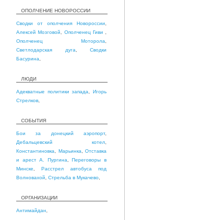
ОПОЛЧЕНИЕ НОВОРОССИИ
Сводки от ополчения Новороссии
,
Алексей Мозговой
,
Ополченец Гиви
,
Ополченец Моторола
,
Светлодарская дуга
,
Сводки
Басурина
,
ЛЮДИ
Адекватные политики запада
,
Игорь
Стрелков
,
СОБЫТИЯ
Бои за донецкий аэропорт
,
Дебальцевский котел
,
Константиновка
,
Марьинка
,
Отставка
и арест А. Пургина
,
Переговоры в
Минске
,
Расстрел автобуса под
Волновахой
,
Стрельба в Мукачево
,
ОРГАНИЗАЦИИ
Антимайдан
,