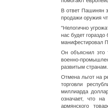
помогают европейца
В ответ Пашинян з
продажи оружия чт
"Нелогично угрожа
нас будет гораздо
манифестировал П
Он объяснил это 
военно-промышл
развитым странам.
Отмена льгот на р
торговли респуб
миллиарда доллар
означает, что на
армянского това