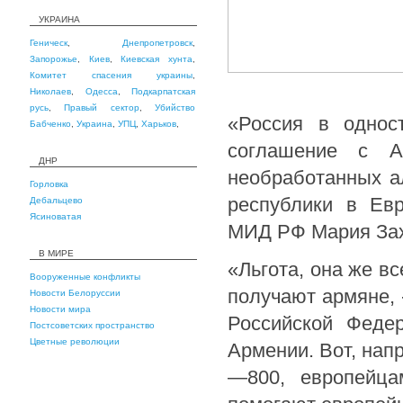
УКРАИНА
Геническ
,
Днепропетровск
,
Запорожье
,
Киев
,
Киевская хунта
,
Комитет спасения украины
,
Николаев
,
Одесса
,
Подкарпатская
русь
,
Правый сектор
,
Убийство
«Россия в однос
Бабченко
,
Украина
,
УПЦ
,
Харьков
,
соглашение с А
ДНР
необработанных а
Горловка
республики в Ев
Дебальцево
Ясиноватая
МИД РФ Мария Зах
В МИРЕ
«Льгота, она же вс
Вооруженные конфликты
получают армяне, -
Новости Белоруссии
Новости мира
Российской Феде
Постсоветских пространство
Цветные революции
Армении. Вот, нап
—800, европейца