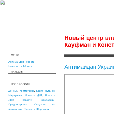
Новый центр вл
Кауфман и Конс
МЕНЮ
Антимайдан новости
Антимайдан Украи
Новости за 24 часа
РАЗДЕЛЫ
НОВОРОССИЯ
Донецк
,
Краматорск
,
Крым
,
Луганск
,
Мариуполь
,
Новости ДНР
,
Новости
ЛНР
,
Новости Новороссии
,
Приднестровье
,
Ситуация на
блокпостах
,
Славянск
,
Широкино
,