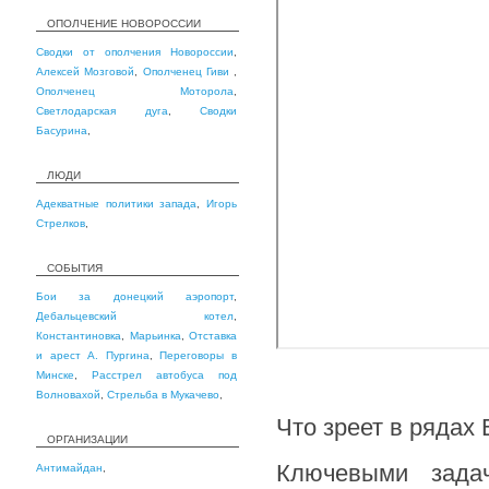
ОПОЛЧЕНИЕ НОВОРОССИИ
Сводки от ополчения Новороссии
,
Алексей Мозговой
,
Ополченец Гиви
,
Ополченец Моторола
,
Светлодарская дуга
,
Сводки
Басурина
,
ЛЮДИ
Адекватные политики запада
,
Игорь
Стрелков
,
СОБЫТИЯ
Бои за донецкий аэропорт
,
Дебальцевский котел
,
Константиновка
,
Марьинка
,
Отставка
и арест А. Пургина
,
Переговоры в
Минске
,
Расстрел автобуса под
Волновахой
,
Стрельба в Мукачево
,
Что зреет в рядах
ОРГАНИЗАЦИИ
Ключевыми зада
Антимайдан
,