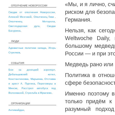
«Мы, и я лично, с
ОПОЛЧЕНИЕ НОВОРОССИИ
риском для безопа
Сводки от ополчения Новороссии
,
Алексей Мозговой
,
Ополченец Гиви
,
Германия.
Ополченец Моторола
,
Светлодарская дуга
,
Сводки
Нельзя, как сего
Басурина
,
Weltwoche Daily
ЛЮДИ
большому медведю
Адекватные политики запада
,
Игорь
России — и при это
Стрелков
,
Медведь рано или 
СОБЫТИЯ
Бои за донецкий аэропорт
,
Политика в отнош
Дебальцевский котел
,
Константиновка
,
Марьинка
,
Отставка
сфере безопасност
и арест А. Пургина
,
Переговоры в
Минске
,
Расстрел автобуса под
Именно поэтому в
Волновахой
,
Стрельба в Мукачево
,
только придём к 
ОРГАНИЗАЦИИ
разумный подход
Антимайдан
,