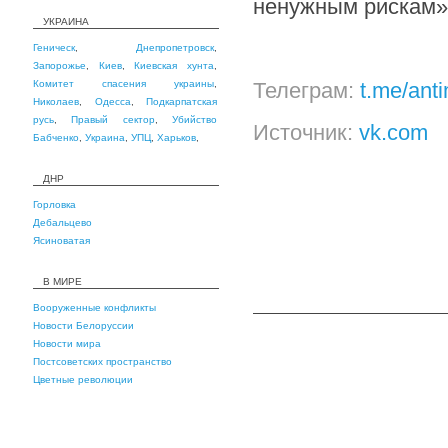
ненужным рискам»
УКРАИНА
Геническ
,
Днепропетровск
,
Запорожье
,
Киев
,
Киевская хунта
,
Комитет спасения украины
,
Телеграм:
t.me/ant
Николаев
,
Одесса
,
Подкарпатская
русь
,
Правый сектор
,
Убийство
Источник:
vk.com
Бабченко
,
Украина
,
УПЦ
,
Харьков
,
ДНР
Горловка
Дебальцево
Ясиноватая
В МИРЕ
Вооруженные конфликты
Новости Белоруссии
Новости мира
Постсоветских пространство
Цветные революции