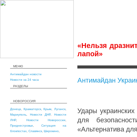
«Нельзя дразнит
лапой»
МЕНЮ
Антимайдан новости
Антимайдан Украи
Новости за 24 часа
РАЗДЕЛЫ
НОВОРОССИЯ
Удары украинских
Донецк
,
Краматорск
,
Крым
,
Луганск
,
Мариуполь
,
Новости ДНР
,
Новости
для безопаснос
ЛНР
,
Новости Новороссии
,
Приднестровье
,
Ситуация на
«Альтернатива дл
блокпостах
,
Славянск
,
Широкино
,