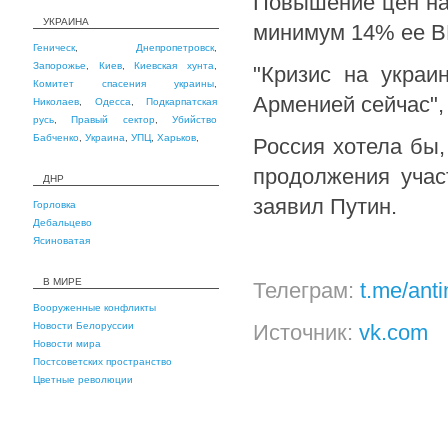
Повышение цен на 
УКРАИНА
минимум 14% ее В
Геническ
,
Днепропетровск
,
Запорожье
,
Киев
,
Киевская хунта
,
"Кризис на украи
Комитет спасения украины
,
Арменией сейчас",
Николаев
,
Одесса
,
Подкарпатская
русь
,
Правый сектор
,
Убийство
Бабченко
,
Украина
,
УПЦ
,
Харьков
,
Россия хотела бы
продолжения учас
ДНР
заявил Путин.
Горловка
Дебальцево
Ясиноватая
В МИРЕ
Телеграм:
t.me/ant
Вооруженные конфликты
Новости Белоруссии
Источник:
vk.com
Новости мира
Постсоветских пространство
Цветные революции