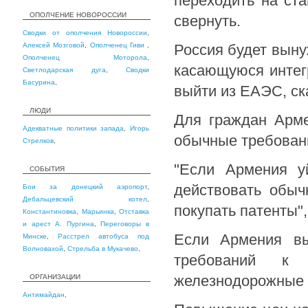
переходить на ст
ОПОЛЧЕНИЕ НОВОРОССИИ
свернуть.
Сводки от ополчения Новороссии
,
Алексей Мозговой
,
Ополченец Гиви
,
Россия будет выну
Ополченец Моторола
,
касающуюся интег
Светлодарская дуга
,
Сводки
Басурина
,
выйти из ЕАЭС, ск
ЛЮДИ
Для граждан Арме
Адекватные политики запада
,
Игорь
обычные требовани
Стрелков
,
"Если Армения у
СОБЫТИЯ
действовать обыч
Бои за донецкий аэропорт
,
Дебальцевский котел
,
покупать патенты",
Константиновка
,
Марьинка
,
Отставка
и арест А. Пургина
,
Переговоры в
Если Армения вы
Минске
,
Расстрел автобуса под
Волновахой
,
Стрельба в Мукачево
,
требований к
железнодорожные п
ОРГАНИЗАЦИИ
Антимайдан
,