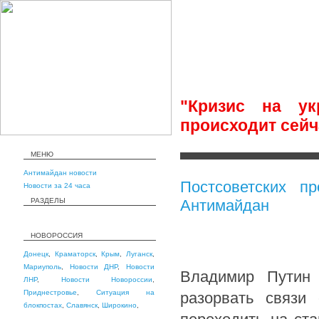
"Кризис на ук
происходит сейч
МЕНЮ
Антимайдан новости
Постсоветских п
Новости за 24 часа
РАЗДЕЛЫ
Антимайдан
НОВОРОССИЯ
Донецк
,
Краматорск
,
Крым
,
Луганск
,
Мариуполь
,
Новости ДНР
,
Новости
Владимир Путин
ЛНР
,
Новости Новороссии
,
Приднестровье
,
Ситуация на
разорвать связи
блокпостах
,
Славянск
,
Широкино
,