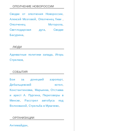
ОПОЛЧЕНИЕ НОВОРОССИИ
Сводки от ополчения Новороссии
,
Алексей Мозговой
,
Ополченец Гиви
,
Ополченец Моторола
,
Светлодарская дуга
,
Сводки
Басурина
,
ЛЮДИ
Адекватные политики запада
,
Игорь
Стрелков
,
СОБЫТИЯ
Бои за донецкий аэропорт
,
Дебальцевский котел
,
Константиновка
,
Марьинка
,
Отставка
и арест А. Пургина
,
Переговоры в
Минске
,
Расстрел автобуса под
Волновахой
,
Стрельба в Мукачево
,
ОРГАНИЗАЦИИ
Антимайдан
,