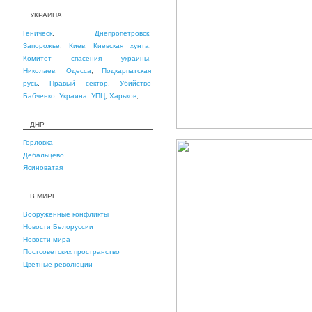
УКРАИНА
Геническ
,
Днепропетровск
,
Запорожье
,
Киев
,
Киевская хунта
,
Комитет спасения украины
,
Николаев
,
Одесса
,
Подкарпатская
русь
,
Правый сектор
,
Убийство
Бабченко
,
Украина
,
УПЦ
,
Харьков
,
ДНР
Горловка
Дебальцево
Ясиноватая
В МИРЕ
Вооруженные конфликты
Новости Белоруссии
Новости мира
Постсоветских пространство
Цветные революции