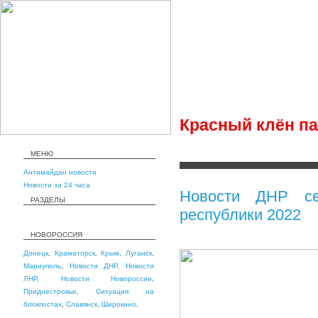
Красный клён п
МЕНЮ
Антимайдан новости
Новости за 24 часа
Новости ДНР се
РАЗДЕЛЫ
республики 2022
НОВОРОССИЯ
Донецк
,
Краматорск
,
Крым
,
Луганск
,
Мариуполь
,
Новости ДНР
,
Новости
ЛНР
,
Новости Новороссии
,
Приднестровье
,
Ситуация на
блокпостах
,
Славянск
,
Широкино
,