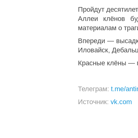
Пройдут десятилет
Аллеи клёнов бу
материалам о траг
Впереди — высадки
Иловайск, Дебальц
Красные клёны — п
Телеграм:
t.me/ant
Источник:
vk.com