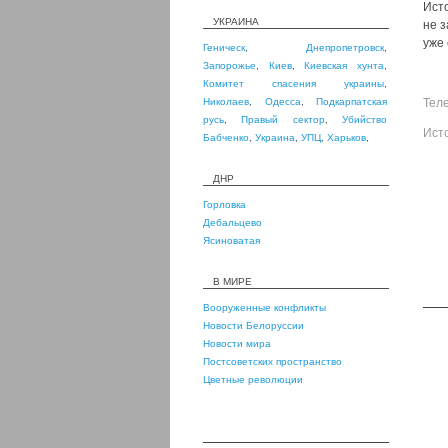
Ист
УКРАИНА
не з
уже 
Геническ
,
Днепропетровск
,
Запорожье
,
Киев
,
Киевская хунта
,
Комитет спасения украины
,
Николаев
,
Одесса
,
Подкарпатская
Тел
русь
,
Правый сектор
,
Убийство
Ист
Бабченко
,
Украина
,
УПЦ
,
Харьков
,
ДНР
Горловка
Дебальцево
Ясиноватая
В МИРЕ
Вооруженные конфликты
Новости Белоруссии
Новости мира
Постсоветских пространство
Цветные революции