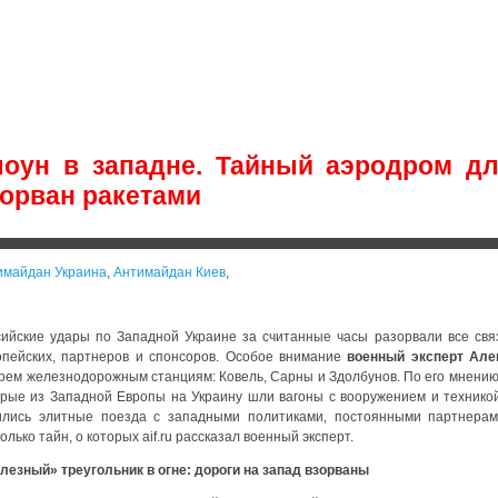
лоун в западне. Тайный аэродром дл
зорван ракетами
имайдан Украина
,
Антимайдан Киев
,
сийские удары по Западной Украине за считанные часы разорвали все св
опейских, партнеров и спонсоров. Особое внимание
военный эксперт Але
трем железнодорожным станциям: Ковель, Сарны и Здолбунов. По его мнению
орые из Западной Европы на Украину шли вагоны с вооружением и техникой 
ились элитные поезда с западными политиками, постоянными партнерами
олько тайн, о которых aif.ru рассказал военный эксперт.
лезный» треугольник в огне: дороги на запад взорваны