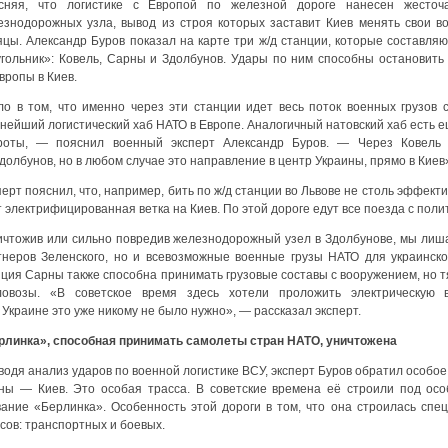
сняя, что логистике с Европой по железной дороге нанесен жесточ
езнодорожных узла, вывод из строя которых заставит Киев менять свои 
яцы. Александр Буров показал на карте три ж/д станции, которые составля
угольник»: Ковель, Сарны и Здолбунов. Удары по ним способны остановит
вропы в Киев.
ло в том, что именно через эти станции идет весь поток военных грузов 
нейший логистический хаб НАТО в Европе. Аналогичный натовский хаб есть е
роты, — пояснил военный эксперт Александр Буров. — Через Ковель 
долбунов, но в любом случае это направление в центр Украины, прямо в Киев
ерт пояснил, что, например, бить по ж/д станции во Львове не столь эффектив
 электрифицированная ветка на Киев. По этой дороге едут все поезда с поли
ичтожив или сильно повредив железнодорожный узел в Здолбунове, мы лиша
тнеров Зеленского, но и всевозможные военные грузы НАТО для украинско
ция Сарны также способна принимать грузовые составы с вооружением, но тя
ловозы. «В советское время здесь хотели проложить электрическую 
 Украине это уже никому не было нужно», — рассказал эксперт.
рлинка», способная принимать самолеты стран НАТО, уничтожена
водя анализ ударов по военной логистике ВСУ, эксперт Буров обратил особо
ны — Киев. Это особая трасса. В советские времена её строили под осо
вание «Берлинка». Особенность этой дороги в том, что она строилась спе
сов: транспортных и боевых.