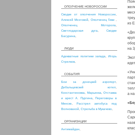
Поя
ОПОЛЧЕНИЕ НОВОРОССИИ
жел
мес
Сводки от ополчения Новороссии
,
тре
Алексей Мозговой
,
Ополченец Гиви
,
из Е
Ополченец Моторола
,
Светлодарская дуга
,
Сводки
«Де
Басурина
,
круп
обо
на З
ЛЮДИ
Адекватные политики запада
,
Игорь
Эксп
Стрелков
,
идет
«Ун
СОБЫТИЯ
пар
Бои за донецкий аэропорт
,
стан
Дебальцевский котел
,
теп
Константиновка
,
Марьинка
,
Отставка
а на
и арест А. Пургина
,
Переговоры в
«Бе
Минске
,
Расстрел автобуса под
Волновахой
,
Стрельба в Мукачево
,
Про
Сар
ОРГАНИЗАЦИИ
наз
клас
Антимайдан
,