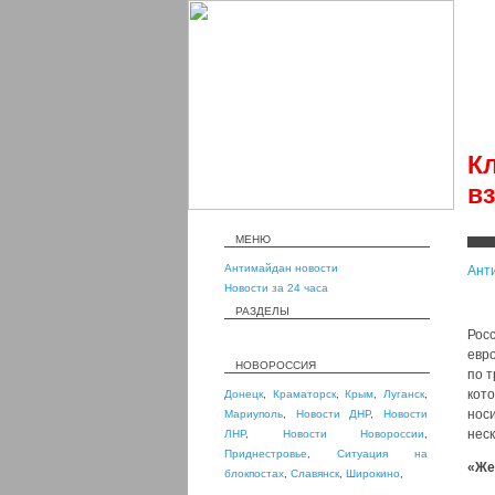
К
в
МЕНЮ
Антимайдан новости
Ант
Новости за 24 часа
РАЗДЕЛЫ
Рос
евр
НОВОРОССИЯ
по 
кот
Донецк
,
Краматорск
,
Крым
,
Луганск
,
нос
Мариуполь
,
Новости ДНР
,
Новости
неск
ЛНР
,
Новости Новороссии
,
Приднестровье
,
Ситуация на
«Же
блокпостах
,
Славянск
,
Широкино
,