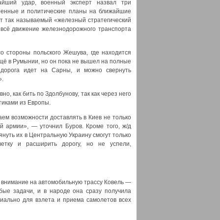
айший удар, военный эксперт назвал три
военные и политические планы на ближайшие
ют так называемый «железный стратегический
ь всё движение железнодорожного транспорта
со стороны польского Жешува, где находится
щё в Румынии, но он пока не вышел на полные
дорога идет на Сарны, и можно свернуть
».
но, как бить по Здолбунову, так как через него
тиками из Европы.
ем возможности доставлять в Киев не только
й армии», — уточнил Буров. Кроме того, ж/д
нуть их в Центральную Украину смогут только
ветку и расширить дорогу, но не успели,
е внимание на автомобильную трассу Ковель —
бые задачи, и в народе она сразу получила
циально для взлета и приема самолетов всех