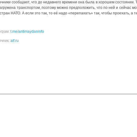
очники сообщают, что до недавнего времени она была в хорошем состоянии. 
агружена транспортом, поэтому можно предположить, что по ней и сейчас мог
стран НАТО. А если это так, то её надо «перепахать» так, чтобы проехать, а те
еграм:
t.me/antimaydaninfo
очник:
aif.ru