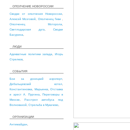
ОПОЛЧЕНИЕ НОВОРОССИИ
Сводки от ополчения Новороссии
,
Алексей Мозговой
,
Ополченец Гиви
,
Ополченец Моторола
,
Светлодарская дуга
,
Сводки
Басурина
,
ЛЮДИ
Адекватные политики запада
,
Игорь
Стрелков
,
СОБЫТИЯ
Бои за донецкий аэропорт
,
Дебальцевский котел
,
Константиновка
,
Марьинка
,
Отставка
и арест А. Пургина
,
Переговоры в
Минске
,
Расстрел автобуса под
Волновахой
,
Стрельба в Мукачево
,
ОРГАНИЗАЦИИ
Антимайдан
,