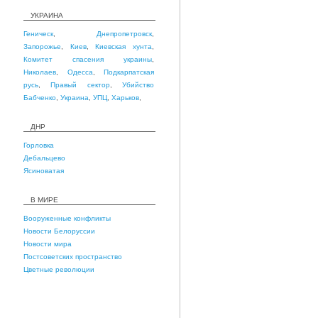
УКРАИНА
Геническ
,
Днепропетровск
,
Запорожье
,
Киев
,
Киевская хунта
,
Комитет спасения украины
,
Николаев
,
Одесса
,
Подкарпатская
русь
,
Правый сектор
,
Убийство
Бабченко
,
Украина
,
УПЦ
,
Харьков
,
ДНР
Горловка
Дебальцево
Ясиноватая
В МИРЕ
Вооруженные конфликты
Новости Белоруссии
Новости мира
Постсоветских пространство
Цветные революции