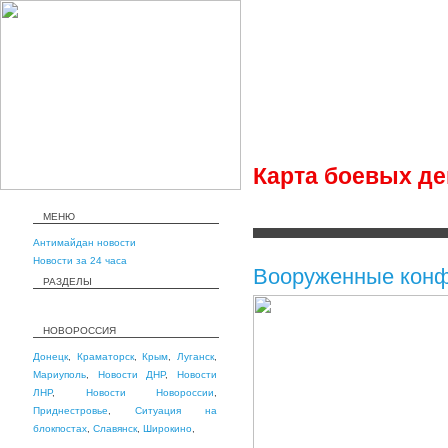
Карта боевых де
МЕНЮ
Антимайдан новости
Новости за 24 часа
Вооруженные конф
РАЗДЕЛЫ
НОВОРОССИЯ
Донецк
,
Краматорск
,
Крым
,
Луганск
,
Мариуполь
,
Новости ДНР
,
Новости
ЛНР
,
Новости Новороссии
,
Приднестровье
,
Ситуация на
блокпостах
,
Славянск
,
Широкино
,