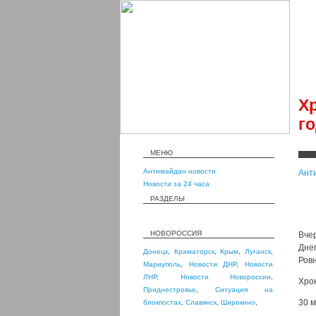
Х
г
МЕНЮ
Антимайдан новости
Ант
Новости за 24 часа
РАЗДЕЛЫ
НОВОРОССИЯ
Вче
Дне
Донецк
,
Краматорск
,
Крым
,
Луганск
,
Ровн
Мариуполь
,
Новости ДНР
,
Новости
ЛНР
,
Новости Новороссии
,
Хро
Приднестровье
,
Ситуация на
30 м
блокпостах
,
Славянск
,
Широкино
,