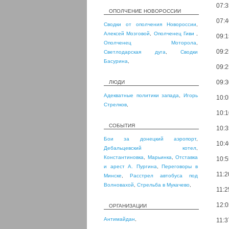
07:3
ОПОЛЧЕНИЕ НОВОРОССИИ
07:4
Сводки от ополчения Новороссии
,
Алексей Мозговой
,
Ополченец Гиви
,
09:1
Ополченец Моторола
,
09:2
Светлодарская дуга
,
Сводки
Басурина
,
09:2
09:3
ЛЮДИ
Адекватные политики запада
,
Игорь
10:0
Стрелков
,
10:1
СОБЫТИЯ
10:3
Бои за донецкий аэропорт
,
10:4
Дебальцевский котел
,
Константиновка
,
Марьинка
,
Отставка
10:5
и арест А. Пургина
,
Переговоры в
11:2
Минске
,
Расстрел автобуса под
Волновахой
,
Стрельба в Мукачево
,
11:2
12:0
ОРГАНИЗАЦИИ
Антимайдан
,
11:3