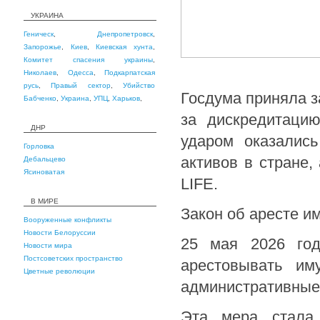
УКРАИНА
Геническ
,
Днепропетровск
,
Запорожье
,
Киев
,
Киевская хунта
,
Комитет спасения украины
,
Николаев
,
Одесса
,
Подкарпатская
русь
,
Правый сектор
,
Убийство
Госдума приняла з
Бабченко
,
Украина
,
УПЦ
,
Харьков
,
за дискредитаци
ДНР
ударом оказались
Горловка
активов в стране,
Дебальцево
Ясиноватая
LIFE.
В МИРЕ
Закон об аресте и
Вооруженные конфликты
Новости Белоруссии
25 мая 2026 год
Новости мира
Постсоветских пространство
арестовывать им
Цветные революции
административные
Эта мера стала