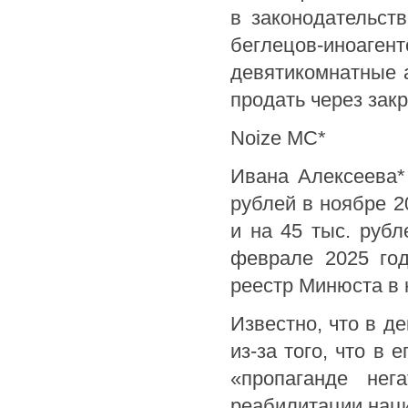
в законодательст
беглецов-иноаг
девятикомнатные 
продать через зак
Noize MC*
Ивана Алексеева*
рублей в ноябре 2
и на 45 тыс. рубл
феврале 2025 год
реестр Минюста в 
Известно, что в д
из-за того, что в
«пропаганде нег
реабилитации наци