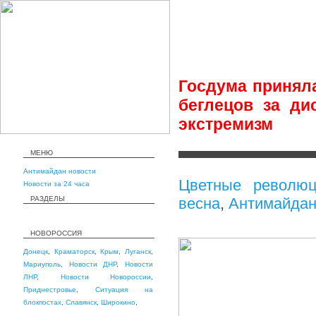
Госдума приняла
беглецов за ди
экстремизм
МЕНЮ
Антимайдан новости
Цветные революц
Новости за 24 часа
РАЗДЕЛЫ
весна
,
Антимайда
НОВОРОССИЯ
Донецк
,
Краматорск
,
Крым
,
Луганск
,
Мариуполь
,
Новости ДНР
,
Новости
ЛНР
,
Новости Новороссии
,
Приднестровье
,
Ситуация на
блокпостах
,
Славянск
,
Широкино
,