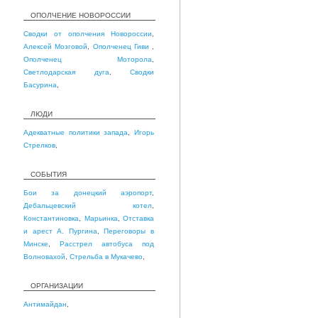
ОПОЛЧЕНИЕ НОВОРОССИИ
Сводки от ополчения Новороссии
,
Алексей Мозговой
,
Ополченец Гиви
,
Ополченец Моторола
,
Светлодарская дуга
,
Сводки
Басурина
,
ЛЮДИ
Адекватные политики запада
,
Игорь
Стрелков
,
СОБЫТИЯ
Бои за донецкий аэропорт
,
Дебальцевский котел
,
Константиновка
,
Марьинка
,
Отставка
и арест А. Пургина
,
Переговоры в
Минске
,
Расстрел автобуса под
Волновахой
,
Стрельба в Мукачево
,
ОРГАНИЗАЦИИ
Антимайдан
,