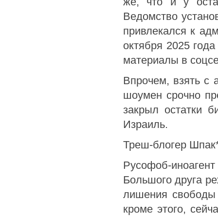
же, что и у оста
Ведомство установ
привлекался к адм
октября 2025 года
материалы в соцсе
Впрочем, взять с а
шоумен срочно пр
закрыл остатки б
Израиль.
Треш-блогер Шпак
Русофоб-иноагент
Большого друга ре
лишения свободы 
кроме этого, сейч