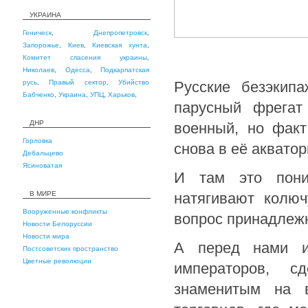
УКРАИНА
Геническ
,
Днепропетровск
,
Запорожье
,
Киев
,
Киевская хунта
,
Комитет спасения украины
,
Николаев
,
Одесса
,
Подкарпатская
русь
,
Правый сектор
,
Убийство
Русские безэкип
Бабченко
,
Украина
,
УПЦ
,
Харьков
,
парусный фрегат
ДНР
военный, но факт
Горловка
снова в её акватор
Дебальцево
Ясиноватая
И там это пони
В МИРЕ
натягивают колюч
Вооруженные конфликты
вопрос принадлеж
Новости Белоруссии
Новости мира
А перед нами и
Постсоветских пространство
Цветные революции
императоров, с
знаменитым на в