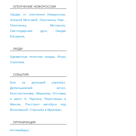
ОПОЛЧЕНИЕ НОВОРОССИИ
Сводки от ополчения Новороссии
,
Алексей Мозговой
,
Ополченец Гиви
,
Ополченец Моторола
,
Светлодарская дуга
,
Сводки
Басурина
,
ЛЮДИ
Адекватные политики запада
,
Игорь
Стрелков
,
СОБЫТИЯ
Бои за донецкий аэропорт
,
Дебальцевский котел
,
Константиновка
,
Марьинка
,
Отставка
и арест А. Пургина
,
Переговоры в
Минске
,
Расстрел автобуса под
Волновахой
,
Стрельба в Мукачево
,
ОРГАНИЗАЦИИ
Антимайдан
,