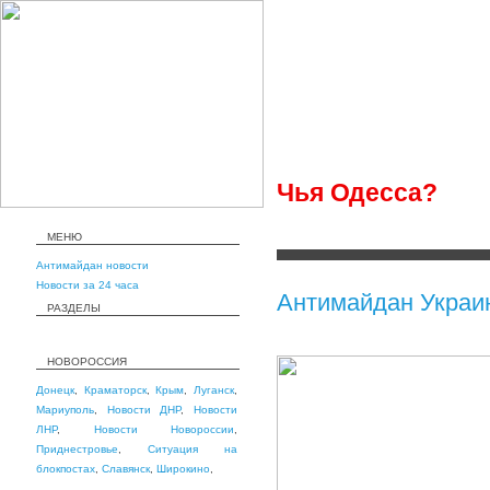
Чья Одесса?
МЕНЮ
Антимайдан новости
Новости за 24 часа
Антимайдан Украи
РАЗДЕЛЫ
НОВОРОССИЯ
Донецк
,
Краматорск
,
Крым
,
Луганск
,
Мариуполь
,
Новости ДНР
,
Новости
ЛНР
,
Новости Новороссии
,
Приднестровье
,
Ситуация на
блокпостах
,
Славянск
,
Широкино
,