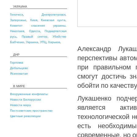
УКРАИНА
Геническ
,
Днепропетровск
,
Запорожье
,
Киев
,
Киевская хунта
,
Комитет спасения украины
,
Николаев
,
Одесса
,
Подкарпатская
русь
,
Правый сектор
,
Убийство
Бабченко
,
Украина
,
УПЦ
,
Харьков
,
Александр Лукаш
ДНР
перспективы автом
Горловка
при правильном п
Дебальцево
Ясиноватая
смогут достичь з
обойти по качеств
В МИРЕ
Вооруженные конфликты
Лукашенко подче
Новости Белоруссии
Новости мира
является акти
Постсоветских пространство
технологической н
Цветные революции
есть необходим
современные, но о