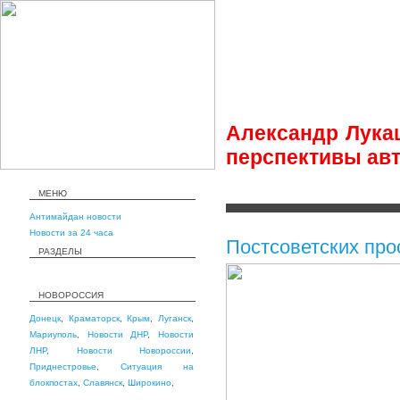
Александр Лукаш
перспективы авт
МЕНЮ
Антимайдан новости
Новости за 24 часа
Постсоветских про
РАЗДЕЛЫ
НОВОРОССИЯ
Донецк
,
Краматорск
,
Крым
,
Луганск
,
Мариуполь
,
Новости ДНР
,
Новости
ЛНР
,
Новости Новороссии
,
Приднестровье
,
Ситуация на
блокпостах
,
Славянск
,
Широкино
,