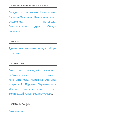
ОПОЛЧЕНИЕ НОВОРОССИИ
Сводки от ополчения Новороссии
,
Алексей Мозговой
,
Ополченец Гиви
,
Ополченец Моторола
,
Светлодарская дуга
,
Сводки
Басурина
,
ЛЮДИ
Адекватные политики запада
,
Игорь
Стрелков
,
СОБЫТИЯ
Бои за донецкий аэропорт
,
Дебальцевский котел
,
Константиновка
,
Марьинка
,
Отставка
и арест А. Пургина
,
Переговоры в
Минске
,
Расстрел автобуса под
Волновахой
,
Стрельба в Мукачево
,
ОРГАНИЗАЦИИ
Антимайдан
,