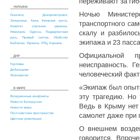
переживают за гиб
УКРАИНА
Ночью Министер
Геническ
,
Днепропетровск
,
Запорожье
,
Киев
,
Киевская хунта
,
транспортного сам
Комитет спасения украины
,
скалу и разбилос
Николаев
,
Одесса
,
Подкарпатская
русь
,
Правый сектор
,
Убийство
экипажа и 23 пасс
Бабченко
,
Украина
,
УПЦ
,
Харьков
,
Официальной пр
ДНР
неисправность. Г
Горловка
Дебальцево
человеческий факт
Ясиноватая
«Экипаж был опытн
В МИРЕ
эту трагедию. Но 
Вооруженные конфликты
Новости Белоруссии
Ведь в Крыму нет 
Новости мира
Постсоветских пространство
самолет даже при 
Цветные революции
О внешнем воздей
говорится. Впроч