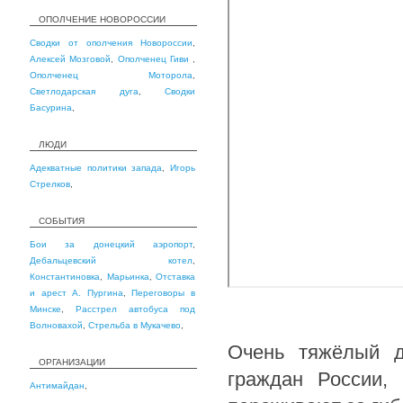
ОПОЛЧЕНИЕ НОВОРОССИИ
Сводки от ополчения Новороссии
,
Алексей Мозговой
,
Ополченец Гиви
,
Ополченец Моторола
,
Светлодарская дуга
,
Сводки
Басурина
,
ЛЮДИ
Адекватные политики запада
,
Игорь
Стрелков
,
СОБЫТИЯ
Бои за донецкий аэропорт
,
Дебальцевский котел
,
Константиновка
,
Марьинка
,
Отставка
и арест А. Пургина
,
Переговоры в
Минске
,
Расстрел автобуса под
Волновахой
,
Стрельба в Мукачево
,
Очень тяжёлый д
ОРГАНИЗАЦИИ
граждан России,
Антимайдан
,