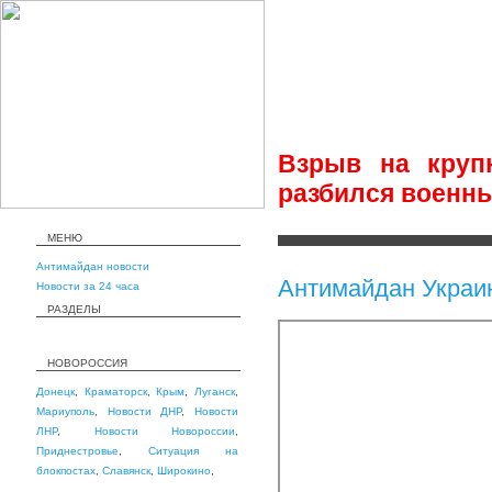
Взрыв на круп
разбился военны
МЕНЮ
Антимайдан новости
Антимайдан Украи
Новости за 24 часа
РАЗДЕЛЫ
НОВОРОССИЯ
Донецк
,
Краматорск
,
Крым
,
Луганск
,
Мариуполь
,
Новости ДНР
,
Новости
ЛНР
,
Новости Новороссии
,
Приднестровье
,
Ситуация на
блокпостах
,
Славянск
,
Широкино
,