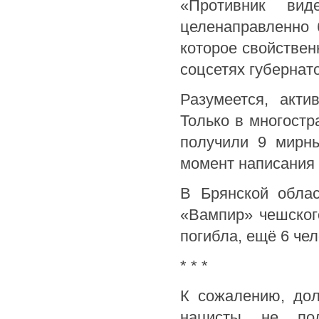
«Противник ви
целенаправленно 
которое свойствен
соцсетях губернат
Разумеется, акти
Только в многостр
получили 9 мирны
момент написания 
В Брянской обла
«Вампир» чешског
погибла, ещё 6 че
* * *
К сожалению, дол
нацисты не по