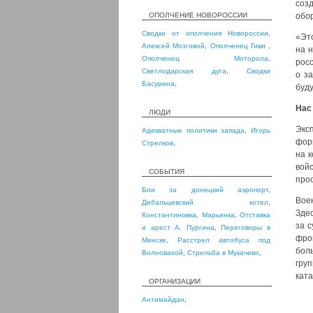
соз
ОПОЛЧЕНИЕ НОВОРОССИИ
обор
Сводки от ополчения Новороссии
,
«Эт
Алексей Мозговой
,
Ополченец Гиви
,
на н
Ополченец Моторола
,
рос
Светлодарская дуга
,
Сводки
о з
Басурина
,
буду
Нас
ЛЮДИ
Экс
Адекватные политики запада
,
Игорь
фор
Стрелков
,
на 
войс
СОБЫТИЯ
про
Бои за донецкий аэропорт
,
Вое
Дебальцевский котел
,
Зде
Константиновка
,
Марьинка
,
Отставка
за 
и арест А. Пургина
,
Переговоры в
фро
Минске
,
Расстрел автобуса под
бол
Волновахой
,
Стрельба в Мукачево
,
гру
кат
ОРГАНИЗАЦИИ
Антимайдан
,