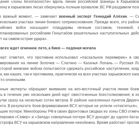
дания «зоны безопасности» вдоль линии российской границы в Харьковс
ону в харьковских лесах обернулись полным провалом: ВС РФ раздавили пози
о важный момент, — замечает
военный эксперт Геннадий Алёхин
. — С
ескольких участках линии боевого соприкосновения. Прежде всего, это райо
сийских войск насыщают плацдармы личным составом, техникой, 
апланированных российским Генштабом решительных наступательных дейст
т на самом острие удара».
 всех ждет огненное лето, а Киев — ледяная могила
перт отметил, что противник использовал «пасхальное перемирие» в св
мирования на линию Золочев — Слатино — Казачья Лопань — Русская Лоз
которой киевские войска попытаются сдержать российское наступление, ког
к, как наших, так и противника, практически на всех участках харьковского н
сто огненными.
нные эксперты обращают внимание на юго-восточный участок линии боево
сь в течение уже нескольких дней идут ожесточенные боестолкновения, в 
сутки сразу на несколько сотен метров. В районе населенных пунктов Двур
нта. В результате боев формирования ВСУ, которые не успели «откатиться»,
ьшие потери. Минобороны РФ в своих фронтовых сводках из зоны СВО отмечае
ппировок «Север» и «Запад» совокупные потери ВСУ доходят до одного батал
астрофа ВСУ на харьковском направлении неизбежна. Время работает против