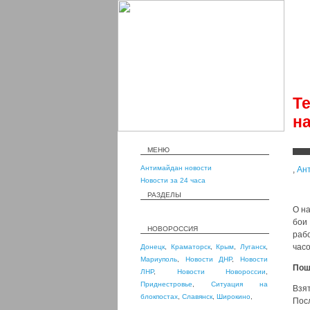
Т
н
МЕНЮ
Антимайдан новости
,
Ан
Новости за 24 часа
РАЗДЕЛЫ
О н
бои
НОВОРОССИЯ
рабо
часо
Донецк
,
Краматорск
,
Крым
,
Луганск
,
Мариуполь
,
Новости ДНР
,
Новости
Пош
ЛНР
,
Новости Новороссии
,
Приднестровье
,
Ситуация на
Взя
блокпостах
,
Славянск
,
Широкино
,
Пос