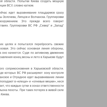
кой области. Попытки Киева создать мощную
ции ВСУ, словно катком.
ейчас идет выравнивание плацдармов сразу
ны Золочева, Липцов и Волчанска. Группировки
вооружением. Это прежде всего говорит
виях. Группировки ВС РФ „Север“ и „Запад“
оих целях и попытался перебросить свежие
овая. Это сейчас основная линия обороны,
да оно начнется. Судя по активному движению
аправления конец весны и лето в Харькове будут
го соприкосновения в Харьковской области.
ходе которых ВС РФ расширяют зону контроля
ечанское и Отрадное идет выравнивание линии
 попадают в «клещи» и «огневые мешки», неся
т, что каждые сутки в зонах ответственности
ьона пехоты. При таких потерях в живой силе
 Киева.