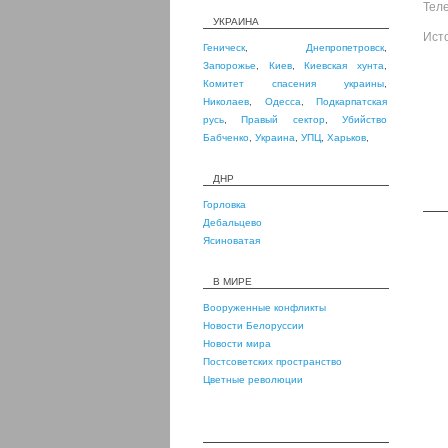
Тел
УКРАИНА
Ист
Геническ
,
Днепропетровск
,
Запорожье
,
Киев
,
Киевская хунта
,
Комитет спасения украины
,
Николаев
,
Одесса
,
Подкарпатская
русь
,
Правый сектор
,
Убийство
Бабченко
,
Украина
,
УПЦ
,
Харьков
,
ДНР
Горловка
Дебальцево
Ясиноватая
В МИРЕ
Вооруженные конфликты
Новости Белоруссии
Новости мира
Постсоветских пространство
Цветные революции