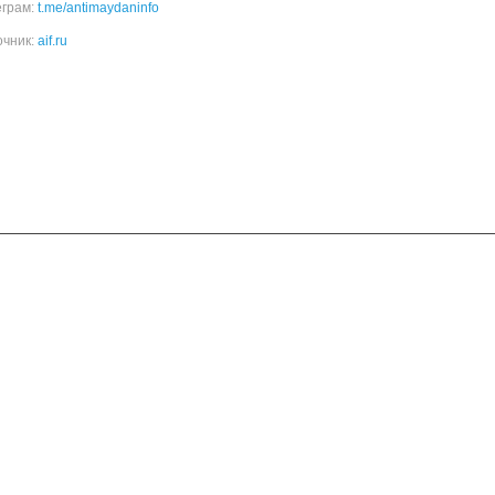
еграм:
t.me/antimaydaninfo
очник:
aif.ru