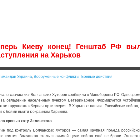
еперь Киеву конец! Генштаб РФ вы
аступления на Харьков
тимайдан Украина
,
Вооруженные конфликты. Боевые действия
ачале «зачистки» Волчанских Хуторов сообщили в Минобороны РФ. Одновреме
 за овладение населенным пунктом Ветеринарное. Формируется устойчив
тает крупнокалиберная артиллерия. В Харькове паника. Российские войска, 
в с боями выйти к окраинам Харькова.
ла кровь в хату Зеленского
тие под контроль Волчанских Хуторов — самая крупная победа российско
ле взятия Волчанска столь значимой цели войска ещё не брали. Эксперты