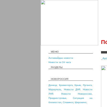
П
МЕНЮ
Антимайдан новости
,
Ан
Новости за 24 часа
РАЗДЕЛЫ
НОВОРОССИЯ
Донецк
,
Краматорск
,
Крым
,
Луганск
,
Мариуполь
,
Новости ДНР
,
Новости
ЛНР
,
Новости Новороссии
,
Приднестровье
,
Ситуация на
блокпостах
,
Славянск
,
Широкино
,