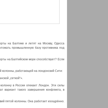
орты на Балтике и летят на Москву, Одесса
ичтожать промышленную базу противника под
порты на Балтийском море способствует? Если
ой колонны, работающей на лондонский Сити:
нской „сеткой“».
 колонну в России опекает Лондон. Эти силы
ат вариант такого завершения конфликта, в
вий пятой колонны. Она работает изощрённо.