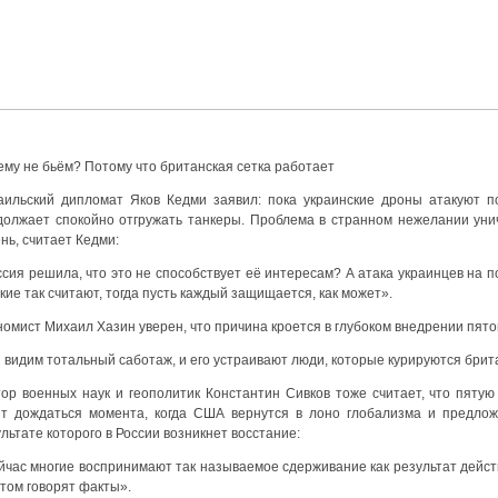
ему не бьём? Потому что британская сетка работает
аильский дипломат Яков Кедми заявил: пока украинские дроны атакуют п
должает спокойно отгружать танкеры. Проблема в странном нежелании ун
нь, считает Кедми:
ссия решила, что это не способствует её интересам? А атака украинцев на 
кие так считают, тогда пусть каждый защищается, как может».
номист Михаил Хазин уверен, что причина кроется в глубоком внедрении пят
видим тотальный саботаж, и его устраивают люди, которые курируются брита
тор военных наук и геополитик Константин Сивков тоже считает, что пятую
ят дождаться момента, когда США вернутся в лоно глобализма и предлож
льтате которого в России возникнет восстание:
йчас многие воспринимают так называемое сдерживание как результат дейст
том говорят факты».