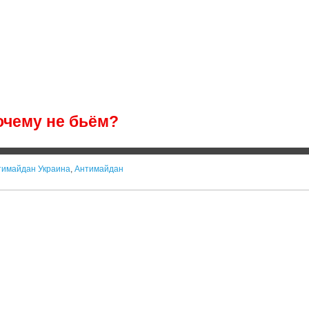
очему не бьём?
тимайдан Украина
,
Антимайдан