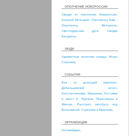
ОПОЛЧЕНИЕ НОВОРОССИИ
Сводки от ополчения Новороссии
,
Алексей Мозговой
,
Ополченец Гиви
,
Ополченец Моторола
,
Светлодарская дуга
,
Сводки
Басурина
,
ЛЮДИ
Адекватные политики запада
,
Игорь
Стрелков
,
СОБЫТИЯ
Бои за донецкий аэропорт
,
Дебальцевский котел
,
Константиновка
,
Марьинка
,
Отставка
и арест А. Пургина
,
Переговоры в
Минске
,
Расстрел автобуса под
Волновахой
,
Стрельба в Мукачево
,
ОРГАНИЗАЦИИ
Антимайдан
,