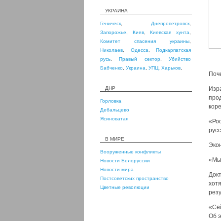
УКРАИНА
Геническ
,
Днепропетровск
,
Запорожье
,
Киев
,
Киевская хунта
,
Комитет спасения украины
,
Николаев
,
Одесса
,
Подкарпатская
русь
,
Правый сектор
,
Убийство
Бабченко
,
Украина
,
УПЦ
,
Харьков
,
Поч
ДНР
Изр
про
Горловка
коре
Дебальцево
Ясиноватая
«Ро
русс
В МИРЕ
Эко
Вооруженные конфликты
«Мы 
Новости Белоруссии
Новости мира
Док
Постсоветских пространство
хот
Цветные революции
резу
«Се
Об э