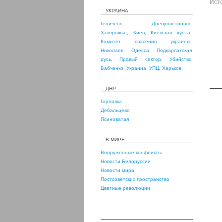
Ист
УКРАИНА
Геническ
,
Днепропетровск
,
Запорожье
,
Киев
,
Киевская хунта
,
Комитет спасения украины
,
Николаев
,
Одесса
,
Подкарпатская
русь
,
Правый сектор
,
Убийство
Бабченко
,
Украина
,
УПЦ
,
Харьков
,
ДНР
Горловка
Дебальцево
Ясиноватая
В МИРЕ
Вооруженные конфликты
Новости Белоруссии
Новости мира
Постсоветских пространство
Цветные революции