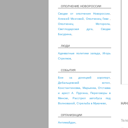
ОПОЛЧЕНИЕ НОВОРОССИИ
Сводки от ополчения Новороссии
,
Алексей Мозговой
,
Ополченец Гиви
,
Ополченец Моторола
,
Светлодарская дуга
,
Сводки
Басурина
,
ЛЮДИ
Адекватные политики запада
,
Игорь
Стрелков
,
СОБЫТИЯ
Бои за донецкий аэропорт
,
Дебальцевский котел
,
Константиновка
,
Марьинка
,
Отставка
и арест А. Пургина
,
Переговоры в
Минске
,
Расстрел автобуса под
НАЧ
Волновахой
,
Стрельба в Мукачево
,
ОРГАНИЗАЦИИ
Тел
Антимайдан
,