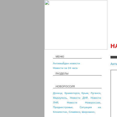
Н
МЕНЮ
Антимайдан новости
Ант
Новости за 24 часа
РАЗДЕЛЫ
НОВОРОССИЯ
Донецк
,
Краматорск
,
Крым
,
Луганск
,
Мариуполь
,
Новости ДНР
,
Новости
ЛНР
,
Новости Новороссии
,
Приднестровье
,
Ситуация на
блокпостах
,
Славянск
,
Широкино
,