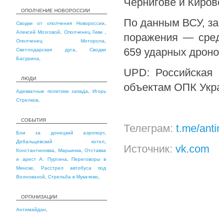
Чернигове и Киров
ОПОЛЧЕНИЕ НОВОРОССИИ
По данным ВСУ, за
Сводки от ополчения Новороссии
,
Алексей Мозговой
,
Ополченец Гиви
,
поражения — сред
Ополченец Моторола
,
659 ударных дроно
Светлодарская дуга
,
Сводки
Басурина
,
UPD: Российская 
ЛЮДИ
объектам ОПК Укр
Адекватные политики запада
,
Игорь
Стрелков
,
СОБЫТИЯ
Телеграм:
t.me/ant
Бои за донецкий аэропорт
,
Дебальцевский котел
,
Источник:
vk.com
Константиновка
,
Марьинка
,
Отставка
и арест А. Пургина
,
Переговоры в
Минске
,
Расстрел автобуса под
Волновахой
,
Стрельба в Мукачево
,
ОРГАНИЗАЦИИ
Антимайдан
,