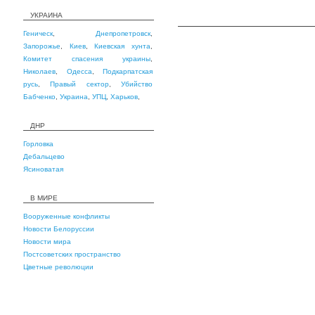
УКРАИНА
Геническ
,
Днепропетровск
,
Запорожье
,
Киев
,
Киевская хунта
,
Комитет спасения украины
,
Николаев
,
Одесса
,
Подкарпатская
русь
,
Правый сектор
,
Убийство
Бабченко
,
Украина
,
УПЦ
,
Харьков
,
ДНР
Горловка
Дебальцево
Ясиноватая
В МИРЕ
Вооруженные конфликты
Новости Белоруссии
Новости мира
Постсоветских пространство
Цветные революции