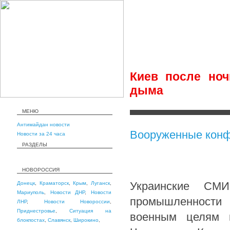
Киев после но
дыма
МЕНЮ
Антимайдан новости
Вооруженные конф
Новости за 24 часа
РАЗДЕЛЫ
НОВОРОССИЯ
Украинские СМ
Донецк
,
Краматорск
,
Крым
,
Луганск
,
Мариуполь
,
Новости ДНР
,
Новости
промышленности 
ЛНР
,
Новости Новороссии
,
Приднестровье
,
Ситуация на
военным целям в
блокпостах
,
Славянск
,
Широкино
,