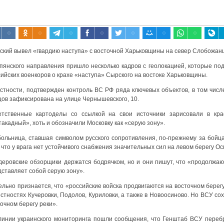
ский вывел «гвардию наступа» с восточной Харьковщины на север Слобожан
упянского направления пришло несколько кадров с геолокацией, которые по
ийских военкоров о крахе «наступа» Сырского на востоке Харьковщины.
астности, подтвержден контроль ВС РФ ряда ключевых объектов, в том числ
цов зафиксирована на улице Чернышевского, 10.
етственные картоделы со ссылкой на свои источники зарисовали в кра
акадный», хоть и обозначили Московку как «серую зону».
больница, ставшая символом русского сопротивления, по-прежнему за бойца
 что у врага нет устойчивого снабжения значительных сил на левом берегу Ос
деровские обзорщики держатся бодрячком, но и они пишут, что «продолжают
дставляет собой серую зону».
ельно признается, что «российские войска продвигаются на восточном бере
стностях Кучеровки, Подолов, Куриловки, а также в Новоосиново. Но ВСУ сох
очном берегу реки».
линии украинского мониторинга пошли сообщения, что Генштаб ВСУ переб