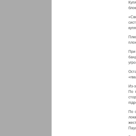
Куп
блок
«Св
сис
куп
Плю
плох
При
бан
угро
Ост
«гв
Из-
По 
сто
пiдр
По 
лок
жес
Паул