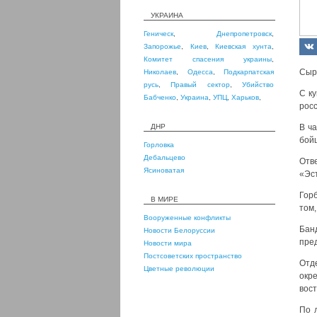
УКРАИНА
Геническ
,
Днепропетровск
,
Запорожье
,
Киев
,
Киевская хунта
,
Комитет спасения украины
,
Сыр
Николаев
,
Одесса
,
Подкарпатская
русь
,
Правый сектор
,
Убийство
С к
Бабченко
,
Украина
,
УПЦ
,
Харьков
,
росс
ДНР
В ч
бой
Горловка
Дебальцево
Отв
Ясиноватая
«Эст
Гор
В МИРЕ
том,
Вооруженные конфликты
Бан
Новости Белоруссии
пре
Новости мира
Постсоветских пространство
Отд
Цветные революции
окре
вост
По 