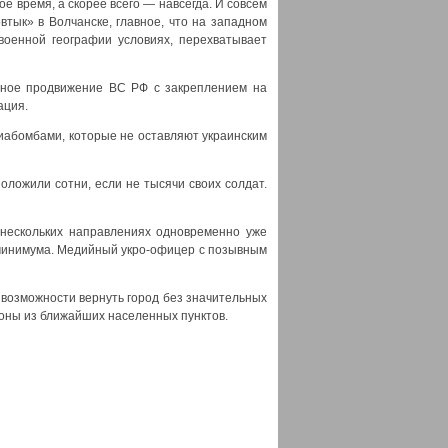
е время, а скорее всего — навсегда. И совсем
втык» в Волчанске, главное, что на западном
военной географии условиях, перехватывает
енное продвижение ВС РФ с закреплением на
ация.
иабомбами, которые не оставляют украинским
оложили сотни, если не тысячи своих солдат.
 нескольких направлениях одновременно уже
 минимума. Медийный укро-офицер с позывным
 возможности вернуть город без значительных
роны из ближайших населенных пунктов.