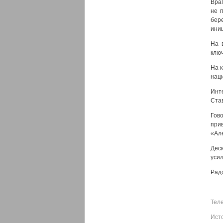
Враг
не 
бер
ини
На 
клю
На 
нац
Инте
Ста
Гов
при
«Але
Дес
усил
Рад
Тел
Ист