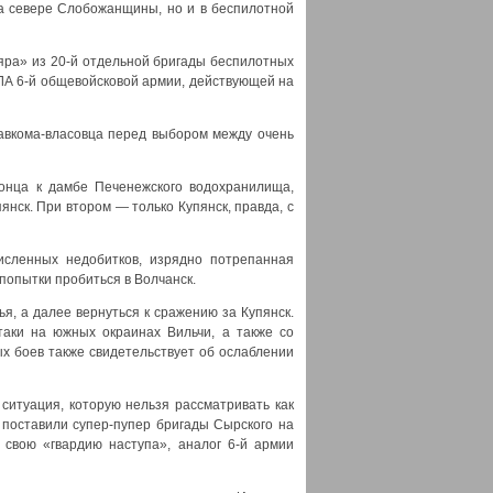
на севере Слобожанщины, но и в беспилотной
яра» из 20-й отдельной бригады беспилотных
ПЛА 6-й общевойсковой армии, действующей на
лавкома-власовца перед выбором между очень
онца к дамбе Печенежского водохранилища,
нск. При втором — только Купянск, правда, с
исленных недобитков, изрядно потрепанная
попытки пробиться в Волчанск.
я, а далее вернуться к сражению за Купянск.
аки на южных окраинах Вильчи, а также со
х боев также свидетельствует об ослаблении
 ситуация, которую нельзя рассматривать как
 поставили супер-пупер бригады Сырского на
 свою «гвардию наступа», аналог 6-й армии