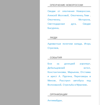
ОПОЛЧЕНИЕ НОВОРОССИИ
Сводки от ополчения Новороссии
,
Алексей Мозговой
,
Ополченец Гиви
,
Ополченец Моторола
,
Светлодарская дуга
,
Сводки
Басурина
,
ЛЮДИ
Адекватные политики запада
,
Игорь
Стрелков
,
СОБЫТИЯ
Бои за донецкий аэропорт
,
Дебальцевский котел
,
Константиновка
,
Марьинка
,
Отставка
и арест А. Пургина
,
Переговоры в
Минске
,
Расстрел автобуса под
Волновахой
,
Стрельба в Мукачево
,
ОРГАНИЗАЦИИ
Антимайдан
,