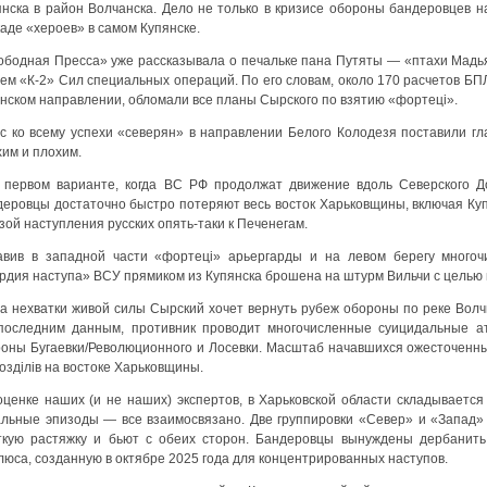
янска в район Волчанска. Дело не только в кризисе обороны бандеровцев 
аде «хероев» в самом Купянске.
ободная Пресса» уже рассказывала о печальке пана Путяты — «птахи Мадь
тем «К-2» Сил специальных операций. По его словам, около 170 расчетов Б
янском направлении, обломали все планы Сырского по взятию «фортецi».
с ко всему успехи «северян» в направлении Белого Колодезя поставили г
им и плохим.
 первом варианте, когда ВС РФ продолжат движение вдоль Северского Д
деровцы достаточно быстро потеряют весь восток Харьковщины, включая Купя
зой наступления русских опять-таки к Печенегам.
авив в западной части «фортецi» арьергарды и на левом берегу многоч
ардия наступа» ВСУ прямиком из Купянска брошена на штурм Вильчи с целью 
за нехватки живой силы Сырский хочет вернуть рубеж обороны по реке Волчь
последним данным, противник проводит многочисленные суицидальные ат
роны Бугаевки/Революционного и Лосевки. Масштаб начавшихся ожесточенны
оздiлiв на востоке Харьковщины.
оценке наших (и не наших) экспертов, в Харьковской области складывается
альные эпизоды — все взаимосвязано. Две группировки «Север» и «Запад»
ткую растяжку и бьют с обеих сторон. Бандеровцы вынуждены дербанить
юса, созданную в октябре 2025 года для концентрированных наступов.