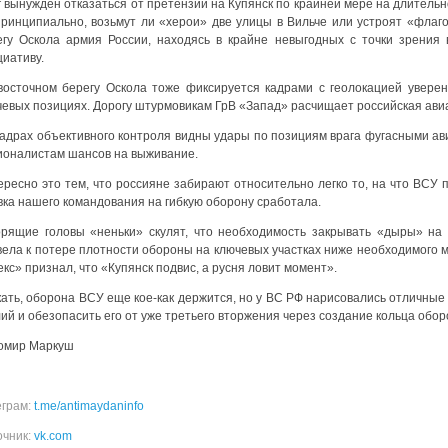
 вынужден отказаться от претензий на Купянск по крайней мере на длительно
принципиально, возьмут ли «херои» две улицы в Вильче или устроят «флаго
егу Оскола армия России, находясь в крайне невыгодных с точки зрения 
циативу.
восточном берегу Оскола тоже фиксируется кадрами с геолокацией увер
чевых позициях. Дорогу штурмовикам ГрВ «Запад» расчищает российская ави
кадрах объективного контроля видны удары по позициям врага фугасными ав
ионалистам шансов на выживание.
ресно это тем, что россияне забирают относительно легко то, на что ВСУ п
вка нашего командования на гибкую оборону сработала.
орящие головы «неньки» скулят, что необходимость закрывать «дыры» на
вела к потере плотности обороны на ключевых участках ниже необходимого
кс» признал, что «Купянск подвис, а русня ловит момент».
кать, оборона ВСУ еще кое-как держится, но у ВС РФ нарисовались отличные
ий и обезопасить его от уже третьего вторжения через создание кольца обо
омир Маркуш
еграм:
t.me/antimaydaninfo
очник:
vk.com