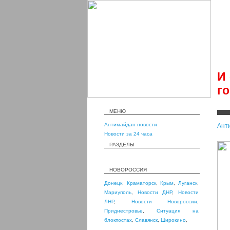
И
го
МЕНЮ
Антимайдан новости
Ант
Новости за 24 часа
РАЗДЕЛЫ
НОВОРОССИЯ
Донецк
,
Краматорск
,
Крым
,
Луганск
,
Мариуполь
,
Новости ДНР
,
Новости
ЛНР
,
Новости Новороссии
,
Приднестровье
,
Ситуация на
блокпостах
,
Славянск
,
Широкино
,