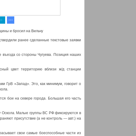
щины и бросил на Вильчу
дтвердили ранее сделанные текстовые заявки
е въезда со стороны Чугуева. Позиция наших
сный цвет территорию вблизи ж/д станции
ми ГрВ «Запад». Это, как минимум, говорит о
кола.
ся бои на севере города. Большая его часть
гу Оскола. Малые группы ВС РФ фиксируются в
раняют присутствие (а не контроль — авт.) на
расывает свои самые боеспособные части из