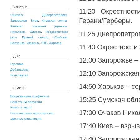
УКРАИНА
11:20 Окрестнос
Геническ
,
Днепропетровск
,
Герани/Герберы.
Запорожье
,
Киев
,
Киевская хунта
,
Комитет спасения украины
,
Николаев
,
Одесса
,
Подкарпатская
11:25 Днепропетро
русь
,
Правый сектор
,
Убийство
Бабченко
,
Украина
,
УПЦ
,
Харьков
,
11:40 Окрестности
ДНР
12:00 Запорожье –
Горловка
Дебальцево
12:10 Запорожская
Ясиноватая
14:50 Харьков – с
В МИРЕ
Вооруженные конфликты
15:25 Сумская обл
Новости Белоруссии
Новости мира
17:00 Очаков Нико
Постсоветских пространство
Цветные революции
17:40 Киев – взрыв
17:40 Запорожская