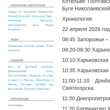
Котельве Полтавс
ОПОЛЧЕНИЕ НОВОРОССИИ
Буге Николаевской
Сводки от ополчения Новороссии
,
Алексей Мозговой
,
Ополченец Гиви
,
Хронология:
Ополченец Моторола
,
Светлодарская дуга
,
Сводки
22 апреля 2026 год
Басурина
,
08:45 Запорожье –
ЛЮДИ
Адекватные политики запада
,
Игорь
09:20-09:30 Харьк
Стрелков
,
10:10 Харьковская
СОБЫТИЯ
Бои за донецкий аэропорт
,
10:35 Харьковская
Дебальцевский котел
,
Константиновка
,
Марьинка
,
Отставка
11:00-11:10 До
и арест А. Пургина
,
Переговоры в
Минске
,
Расстрел автобуса под
Святогорска.
Волновахой
,
Стрельба в Мукачево
,
11:20 Днепропетро
ОРГАНИЗАЦИИ
Антимайдан
,
11:20 Барвенково 