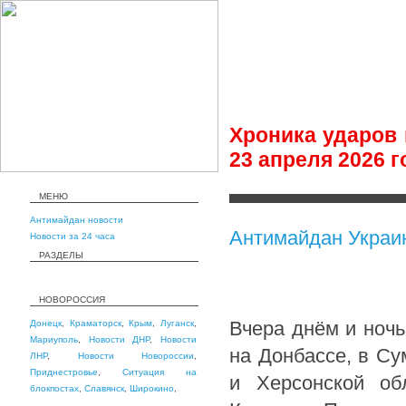
Хроника ударов 
23 апреля 2026 г
МЕНЮ
Антимайдан новости
Антимайдан Украи
Новости за 24 часа
РАЗДЕЛЫ
НОВОРОССИЯ
Вчера днём и ноч
Донецк
,
Краматорск
,
Крым
,
Луганск
,
Мариуполь
,
Новости ДНР
,
Новости
на Донбассе, в Су
ЛНР
,
Новости Новороссии
,
Приднестровье
,
Ситуация на
и Херсонской обл
блокпостах
,
Славянск
,
Широкино
,