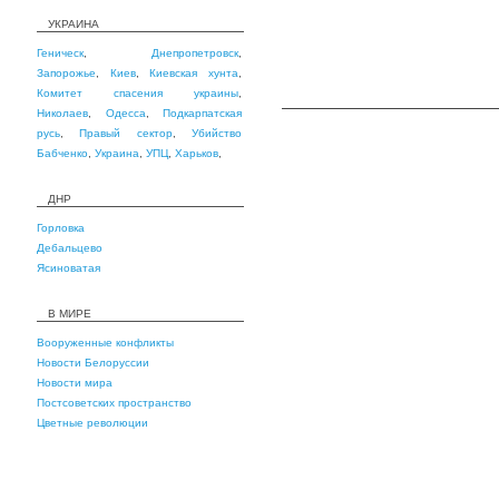
УКРАИНА
Геническ
,
Днепропетровск
,
Запорожье
,
Киев
,
Киевская хунта
,
Комитет спасения украины
,
Николаев
,
Одесса
,
Подкарпатская
русь
,
Правый сектор
,
Убийство
Бабченко
,
Украина
,
УПЦ
,
Харьков
,
ДНР
Горловка
Дебальцево
Ясиноватая
В МИРЕ
Вооруженные конфликты
Новости Белоруссии
Новости мира
Постсоветских пространство
Цветные революции