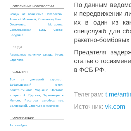
По данным ведомс
ОПОЛЧЕНИЕ НОВОРОССИИ
и передвижении ли
Сводки от ополчения Новороссии
,
Алексей Мозговой
,
Ополченец Гиви
,
их в один из кан
Ополченец Моторола
,
спецслужб для сб
Светлодарская дуга
,
Сводки
Басурина
,
ракетно-бомбовых 
ЛЮДИ
Предателя задерж
Адекватные политики запада
,
Игорь
статье о госизмен
Стрелков
,
в ФСБ РФ.
СОБЫТИЯ
Бои за донецкий аэропорт
,
Дебальцевский котел
,
Константиновка
,
Марьинка
,
Отставка
Телеграм:
t.me/ant
и арест А. Пургина
,
Переговоры в
Минске
,
Расстрел автобуса под
Источник:
vk.com
Волновахой
,
Стрельба в Мукачево
,
ОРГАНИЗАЦИИ
Антимайдан
,