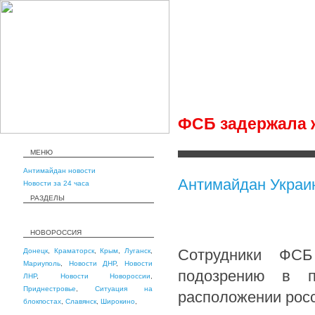
ФСБ задержала ж
МЕНЮ
Антимайдан новости
Антимайдан Украи
Новости за 24 часа
РАЗДЕЛЫ
НОВОРОССИЯ
Сотрудники ФСБ
Донецк
,
Краматорск
,
Крым
,
Луганск
,
Мариуполь
,
Новости ДНР
,
Новости
подозрению в п
ЛНР
,
Новости Новороссии
,
Приднестровье
,
Ситуация на
расположении росс
блокпостах
,
Славянск
,
Широкино
,