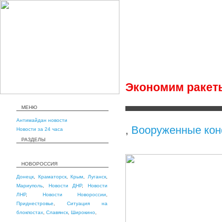
Экономим ракет
МЕНЮ
Антимайдан новости
,
Вооруженные кон
Новости за 24 часа
РАЗДЕЛЫ
НОВОРОССИЯ
Донецк
,
Краматорск
,
Крым
,
Луганск
,
Мариуполь
,
Новости ДНР
,
Новости
ЛНР
,
Новости Новороссии
,
Приднестровье
,
Ситуация на
блокпостах
,
Славянск
,
Широкино
,