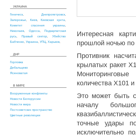
УКРАИНА
Геническ
,
Днепропетровск
,
Запорожье
,
Киев
,
Киевская хунта
,
Комитет спасения украины
,
Николаев
,
Одесса
,
Подкарпатская
Интересная карти
русь
,
Правый сектор
,
Убийство
прошлой ночью по 
Бабченко
,
Украина
,
УПЦ
,
Харьков
,
Противник насчит
ДНР
Горловка
крылатых ракет Х1
Дебальцево
Мониторинговые
Ясиноватая
количества Х101 и
В МИРЕ
Вооруженные конфликты
Это может быть с
Новости Белоруссии
началу больш
Новости мира
Постсоветских пространство
квазибаллистичес
Цветные революции
точные удары по
исключительно по