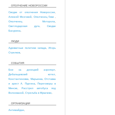
ОПОЛЧЕНИЕ НОВОРОССИИ
Сводки от ополчения Новороссии
,
Алексей Мозговой
,
Ополченец Гиви
,
Ополченец Моторола
,
Светлодарская дуга
,
Сводки
Басурина
,
ЛЮДИ
Адекватные политики запада
,
Игорь
Стрелков
,
СОБЫТИЯ
Бои за донецкий аэропорт
,
Дебальцевский котел
,
Константиновка
,
Марьинка
,
Отставка
и арест А. Пургина
,
Переговоры в
Минске
,
Расстрел автобуса под
Волновахой
,
Стрельба в Мукачево
,
ОРГАНИЗАЦИИ
Антимайдан
,