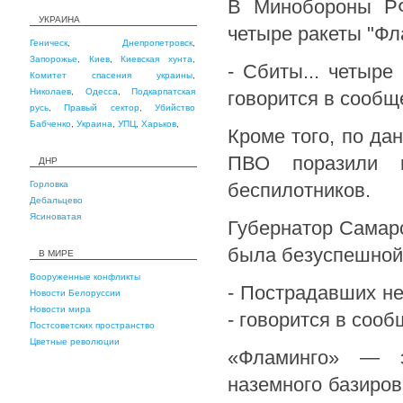
В Минобороны РФ
УКРАИНА
четыре ракеты "Фл
Геническ
,
Днепропетровск
,
Запорожье
,
Киев
,
Киевская хунта
,
- Сбиты... четыр
Комитет спасения украины
,
Николаев
,
Одесса
,
Подкарпатская
говорится в сообщ
русь
,
Правый сектор
,
Убийство
Бабченко
,
Украина
,
УПЦ
,
Харьков
,
Кроме того, по да
ПВО поразили 
ДНР
Горловка
беспилотников.
Дебальцево
Ясиноватая
Губернатор Самарс
была безуспешной
В МИРЕ
Вооруженные конфликты
- Пострадавших не
Новости Белоруссии
Новости мира
- говорится в соо
Постсоветских пространство
Цветные революции
«Фламинго» — э
наземного базиров