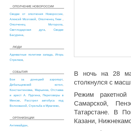
ОПОЛЧЕНИЕ НОВОРОССИИ
Сводки от ополчения Новороссии
,
Алексей Мозговой
,
Ополченец Гиви
,
Ополченец Моторола
,
Светлодарская дуга
,
Сводки
Басурина
,
ЛЮДИ
Адекватные политики запада
,
Игорь
Стрелков
,
В ночь на 28 ма
СОБЫТИЯ
Бои за донецкий аэропорт
,
столкнулся с масш
Дебальцевский котел
,
Константиновка
,
Марьинка
,
Отставка
Режим ракетной
и арест А. Пургина
,
Переговоры в
Минске
,
Расстрел автобуса под
Самарской, Пенз
Волновахой
,
Стрельба в Мукачево
,
Татарстане. В П
ОРГАНИЗАЦИИ
Казани, Нижнекамс
Антимайдан
,