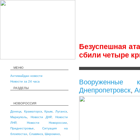
Безуспешная ата
сбили четыре к
МЕНЮ
Антимайдан новости
Вооруженные к
Новости за 24 часа
РАЗДЕЛЫ
Днепропетровск
,
А
НОВОРОССИЯ
Донецк
,
Краматорск
,
Крым
,
Луганск
,
Мариуполь
,
Новости ДНР
,
Новости
ЛНР
,
Новости Новороссии
,
Приднестровье
,
Ситуация на
блокпостах
,
Славянск
,
Широкино
,