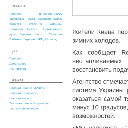
УКРАИНА
Геническ
,
Днепропетровск
,
Запорожье
,
Киев
,
Киевская хунта
,
Комитет спасения украины
,
Николаев
,
Одесса
,
Подкарпатская
Жители Киева пер
русь
,
Правый сектор
,
Убийство
зимних холодов.
Бабченко
,
Украина
,
УПЦ
,
Харьков
,
Как сообщает Re
ДНР
Горловка
неотапливаемых
Дебальцево
восстановить пода
Ясиноватая
Агентство отмечает
В МИРЕ
Вооруженные конфликты
система Украины 
Новости Белоруссии
оказаться самой 
Новости мира
Постсоветских пространство
минус 10 градусов
Цветные революции
возможностей.
«Мы надеемся, чт