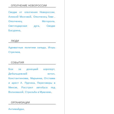
ОПОЛЧЕНИЕ НОВОРОССИИ
Сводки от ополчения Новороссии
,
Алексей Мозговой
,
Ополченец Гиви
,
Ополченец Моторола
,
Светлодарская дуга
,
Сводки
Басурина
,
ЛЮДИ
Адекватные политики запада
,
Игорь
Стрелков
,
СОБЫТИЯ
Бои за донецкий аэропорт
,
Дебальцевский котел
,
Константиновка
,
Марьинка
,
Отставка
и арест А. Пургина
,
Переговоры в
Минске
,
Расстрел автобуса под
Волновахой
,
Стрельба в Мукачево
,
ОРГАНИЗАЦИИ
Антимайдан
,