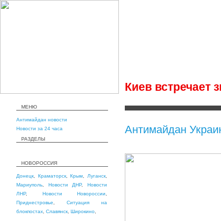
Киев встречает 
МЕНЮ
Антимайдан новости
Антимайдан Украи
Новости за 24 часа
РАЗДЕЛЫ
НОВОРОССИЯ
Донецк
,
Краматорск
,
Крым
,
Луганск
,
Мариуполь
,
Новости ДНР
,
Новости
ЛНР
,
Новости Новороссии
,
Приднестровье
,
Ситуация на
блокпостах
,
Славянск
,
Широкино
,