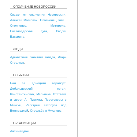
ОПОЛЧЕНИЕ НОВОРОССИИ
Сводки от ополчения Новороссии
,
Алексей Мозговой
,
Ополченец Гиви
,
Ополченец Моторола
,
Светлодарская дуга
,
Сводки
Басурина
,
ЛЮДИ
Адекватные политики запада
,
Игорь
Стрелков
,
СОБЫТИЯ
Бои за донецкий аэропорт
,
Дебальцевский котел
,
Константиновка
,
Марьинка
,
Отставка
и арест А. Пургина
,
Переговоры в
Минске
,
Расстрел автобуса под
Волновахой
,
Стрельба в Мукачево
,
ОРГАНИЗАЦИИ
Антимайдан
,