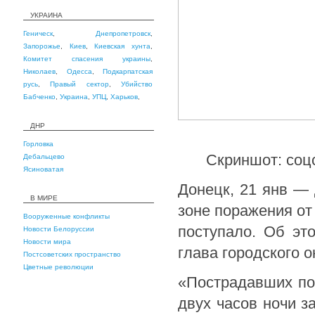
УКРАИНА
Геническ
,
Днепропетровск
,
Запорожье
,
Киев
,
Киевская хунта
,
Комитет спасения украины
,
Николаев
,
Одесса
,
Подкарпатская
русь
,
Правый сектор
,
Убийство
Бабченко
,
Украина
,
УПЦ
,
Харьков
,
ДНР
Горловка
Скриншот: соц
Дебальцево
Ясиноватая
Донецк, 21 янв —
В МИРЕ
зоне поражения от
Вооруженные конфликты
поступало. Об эт
Новости Белоруссии
Новости мира
глава городского 
Постсоветских пространство
Цветные революции
«Пострадавших по
двух часов ночи з