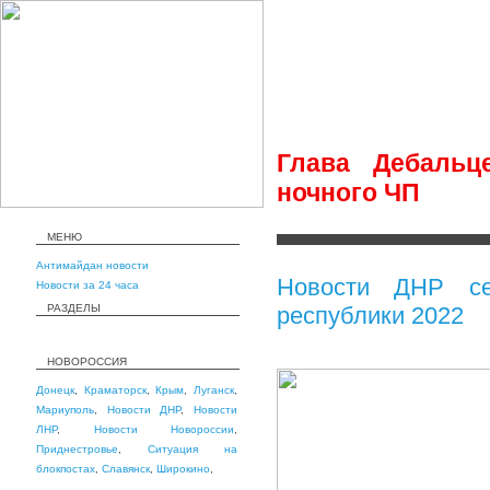
Глава Дебальц
ночного ЧП
МЕНЮ
Антимайдан новости
Новости ДНР се
Новости за 24 часа
РАЗДЕЛЫ
республики 2022
НОВОРОССИЯ
Донецк
,
Краматорск
,
Крым
,
Луганск
,
Мариуполь
,
Новости ДНР
,
Новости
ЛНР
,
Новости Новороссии
,
Приднестровье
,
Ситуация на
блокпостах
,
Славянск
,
Широкино
,