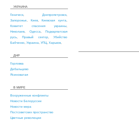
УКРАИНА
Геническ
,
Днепропетровск
,
Запорожье
,
Киев
,
Киевская хунта
,
Комитет спасения украины
,
Николаев
,
Одесса
,
Подкарпатская
русь
,
Правый сектор
,
Убийство
Бабченко
,
Украина
,
УПЦ
,
Харьков
,
ДНР
Горловка
Дебальцево
Ясиноватая
В МИРЕ
Вооруженные конфликты
Новости Белоруссии
Новости мира
Постсоветских пространство
Цветные революции