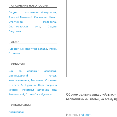
ОПОЛЧЕНИЕ НОВОРОССИИ
Сводки от ополчения Новороссии
,
Алексей Мозговой
,
Ополченец Гиви
,
Ополченец Моторола
,
Светлодарская дуга
,
Сводки
Басурина
,
ЛЮДИ
Адекватные политики запада
,
Игорь
Стрелков
,
СОБЫТИЯ
Бои за донецкий аэропорт
,
Дебальцевский котел
,
Константиновка
,
Марьинка
,
Отставка
и арест А. Пургина
,
Переговоры в
Минске
,
Расстрел автобуса под
Об этом заявила лидер «Альтерн
Волновахой
,
Стрельба в Мукачево
,
беспамятными, чтобы, ко всему пр
ОРГАНИЗАЦИИ
Антимайдан
,
Источник:
vk.com