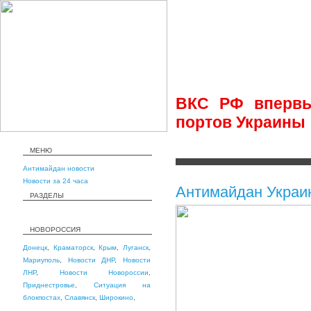
ВКС РФ впервы
портов Украины
МЕНЮ
Антимайдан новости
Новости за 24 часа
Антимайдан Украи
РАЗДЕЛЫ
НОВОРОССИЯ
Донецк
,
Краматорск
,
Крым
,
Луганск
,
Мариуполь
,
Новости ДНР
,
Новости
ЛНР
,
Новости Новороссии
,
Приднестровье
,
Ситуация на
блокпостах
,
Славянск
,
Широкино
,