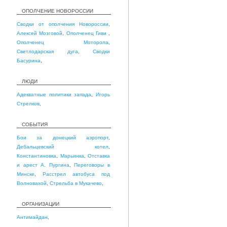
ОПОЛЧЕНИЕ НОВОРОССИИ
Сводки от ополчения Новороссии
,
Алексей Мозговой
,
Ополченец Гиви
,
Ополченец Моторола
,
Светлодарская дуга
,
Сводки
Басурина
,
ЛЮДИ
Адекватные политики запада
,
Игорь
Стрелков
,
СОБЫТИЯ
Бои за донецкий аэропорт
,
Дебальцевский котел
,
Константиновка
,
Марьинка
,
Отставка
и арест А. Пургина
,
Переговоры в
Минске
,
Расстрел автобуса под
Волновахой
,
Стрельба в Мукачево
,
ОРГАНИЗАЦИИ
Антимайдан
,