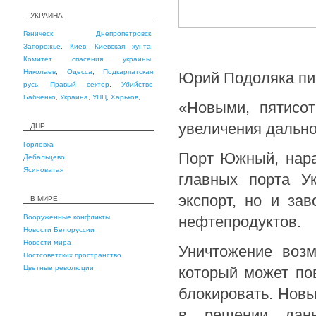
УКРАИНА
Геническ
,
Днепропетровск
,
Запорожье
,
Киев
,
Киевская хунта
,
Комитет спасения украины
,
Николаев
,
Одесса
,
Подкарпатская
Юрий Подоляка пи
русь
,
Правый сектор
,
Убийство
Бабченко
,
Украина
,
УПЦ
,
Харьков
,
«Новыми, пятисо
увеличения дально
ДНР
Горловка
Порт Южный, нара
Дебальцево
Ясиноватая
главных порта У
экспорт, но и за
В МИРЕ
Вооруженные конфликты
нефтепродуктов.
Новости Белоруссии
Новости мира
Уничтожение воз
Постсоветских пространство
Цветные революции
который может по
блокировать. Новы
в решении данн