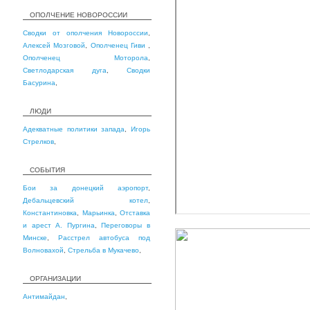
ОПОЛЧЕНИЕ НОВОРОССИИ
Сводки от ополчения Новороссии
,
Алексей Мозговой
,
Ополченец Гиви
,
Ополченец Моторола
,
Светлодарская дуга
,
Сводки
Басурина
,
ЛЮДИ
Адекватные политики запада
,
Игорь
Стрелков
,
СОБЫТИЯ
Бои за донецкий аэропорт
,
Дебальцевский котел
,
Константиновка
,
Марьинка
,
Отставка
и арест А. Пургина
,
Переговоры в
Минске
,
Расстрел автобуса под
Волновахой
,
Стрельба в Мукачево
,
ОРГАНИЗАЦИИ
Антимайдан
,