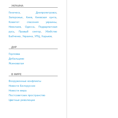
УКРАИНА
Геническ
,
Днепропетровск
,
Запорожье
,
Киев
,
Киевская хунта
,
Комитет спасения украины
,
Николаев
,
Одесса
,
Подкарпатская
русь
,
Правый сектор
,
Убийство
Бабченко
,
Украина
,
УПЦ
,
Харьков
,
ДНР
Горловка
Дебальцево
Ясиноватая
В МИРЕ
Вооруженные конфликты
Новости Белоруссии
Новости мира
Постсоветских пространство
Цветные революции