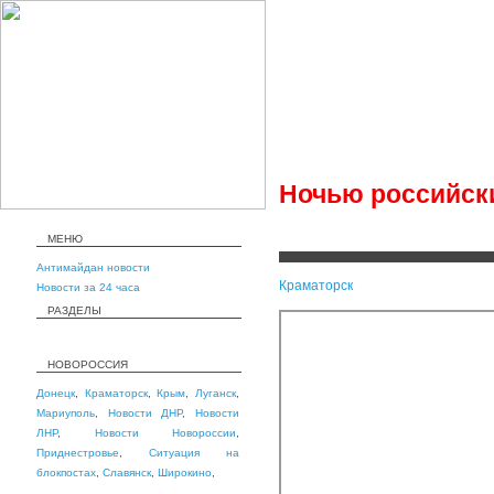
Ночью российски
МЕНЮ
Антимайдан новости
Краматорск
Новости за 24 часа
РАЗДЕЛЫ
НОВОРОССИЯ
Донецк
,
Краматорск
,
Крым
,
Луганск
,
Мариуполь
,
Новости ДНР
,
Новости
ЛНР
,
Новости Новороссии
,
Приднестровье
,
Ситуация на
блокпостах
,
Славянск
,
Широкино
,