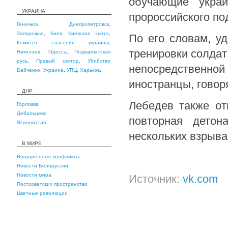
обучающие украи
УКРАИНА
пророссийского по
Геническ
,
Днепропетровск
,
Запорожье
,
Киев
,
Киевская хунта
,
По его словам, у
Комитет спасения украины
,
тренировки солдат
Николаев
,
Одесса
,
Подкарпатская
русь
,
Правый сектор
,
Убийство
непосредственной
Бабченко
,
Украина
,
УПЦ
,
Харьков
,
иностранцы, говор
ДНР
Лебедев также от
Горловка
Дебальцево
повторная детон
Ясиноватая
нескольких взрыва
В МИРЕ
Вооруженные конфликты
Новости Белоруссии
Новости мира
Источник:
vk.com
Постсоветских пространство
Цветные революции