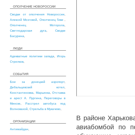
ОПОЛЧЕНИЕ НОВОРОССИИ
Сводки от ополчения Новороссии
,
Алексей Мозговой
,
Ополченец Гиви
,
Ополченец Моторола
,
Светлодарская дуга
,
Сводки
Басурина
,
ЛЮДИ
Адекватные политики запада
,
Игорь
Стрелков
,
СОБЫТИЯ
Бои за донецкий аэропорт
,
Дебальцевский котел
,
Константиновка
,
Марьинка
,
Отставка
и арест А. Пургина
,
Переговоры в
Минске
,
Расстрел автобуса под
Волновахой
,
Стрельба в Мукачево
,
В районе Харькова
ОРГАНИЗАЦИИ
авиабомбой по по
Антимайдан
,