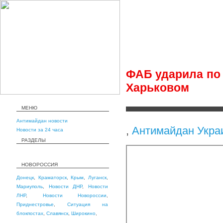
ФАБ ударила по
Харьковом
МЕНЮ
Антимайдан новости
,
Антимайдан Укра
Новости за 24 часа
РАЗДЕЛЫ
НОВОРОССИЯ
Донецк
,
Краматорск
,
Крым
,
Луганск
,
Мариуполь
,
Новости ДНР
,
Новости
ЛНР
,
Новости Новороссии
,
Приднестровье
,
Ситуация на
блокпостах
,
Славянск
,
Широкино
,