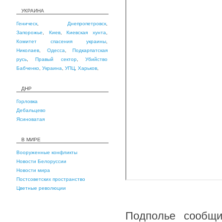
УКРАИНА
Геническ
,
Днепропетровск
,
Запорожье
,
Киев
,
Киевская хунта
,
Комитет спасения украины
,
Николаев
,
Одесса
,
Подкарпатская
русь
,
Правый сектор
,
Убийство
Бабченко
,
Украина
,
УПЦ
,
Харьков
,
ДНР
Горловка
Дебальцево
Ясиноватая
В МИРЕ
Вооруженные конфликты
Новости Белоруссии
Новости мира
Постсоветских пространство
Цветные революции
Подполье сообщи