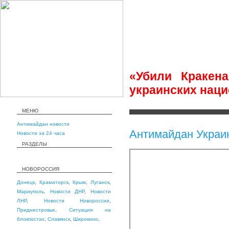
«Убили Кракен
украинских нац
МЕНЮ
Антимайдан новости
Антимайдан Украи
Новости за 24 часа
РАЗДЕЛЫ
НОВОРОССИЯ
Донецк
,
Краматорск
,
Крым
,
Луганск
,
Мариуполь
,
Новости ДНР
,
Новости
ЛНР
,
Новости Новороссии
,
Приднестровье
,
Ситуация на
блокпостах
,
Славянск
,
Широкино
,