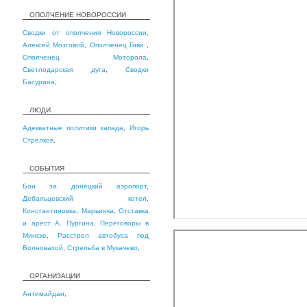
ОПОЛЧЕНИЕ НОВОРОССИИ
Сводки от ополчения Новороссии
,
Алексей Мозговой
,
Ополченец Гиви
,
Ополченец Моторола
,
Светлодарская дуга
,
Сводки
Басурина
,
ЛЮДИ
Адекватные политики запада
,
Игорь
Стрелков
,
СОБЫТИЯ
Бои за донецкий аэропорт
,
Дебальцевский котел
,
Константиновка
,
Марьинка
,
Отставка
и арест А. Пургина
,
Переговоры в
Минске
,
Расстрел автобуса под
Волновахой
,
Стрельба в Мукачево
,
ОРГАНИЗАЦИИ
Антимайдан
,