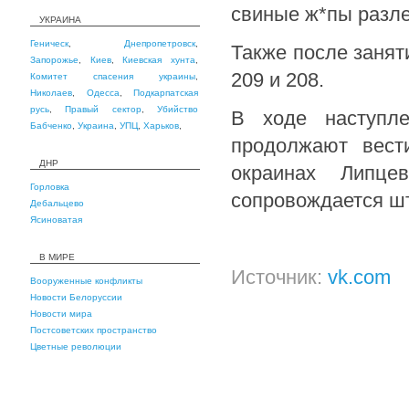
свиные ж*пы разле
УКРАИНА
Геническ
,
Днепропетровск
,
Также после заня
Запорожье
,
Киев
,
Киевская хунта
,
209 и 208.
Комитет спасения украины
,
Николаев
,
Одесса
,
Подкарпатская
русь
,
Правый сектор
,
Убийство
В ходе наступле
Бабченко
,
Украина
,
УПЦ
,
Харьков
,
продолжают вест
ДНР
окраинах Липц
Горловка
сопровождается ш
Дебальцево
Ясиноватая
В МИРЕ
Источник:
vk.com
Вооруженные конфликты
Новости Белоруссии
Новости мира
Постсоветских пространство
Цветные революции