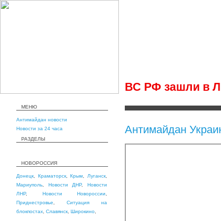
ВС РФ зашли в 
МЕНЮ
Антимайдан новости
Антимайдан Украи
Новости за 24 часа
РАЗДЕЛЫ
НОВОРОССИЯ
Донецк
,
Краматорск
,
Крым
,
Луганск
,
Мариуполь
,
Новости ДНР
,
Новости
ЛНР
,
Новости Новороссии
,
Приднестровье
,
Ситуация на
блокпостах
,
Славянск
,
Широкино
,