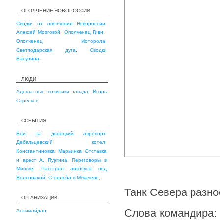
ОПОЛЧЕНИЕ НОВОРОССИИ
Сводки от ополчения Новороссии
,
Алексей Мозговой
,
Ополченец Гиви
,
Ополченец Моторола
,
Светлодарская дуга
,
Сводки
Басурина
,
ЛЮДИ
Адекватные политики запада
,
Игорь
Стрелков
,
СОБЫТИЯ
Бои за донецкий аэропорт
,
Дебальцевский котел
,
Константиновка
,
Марьинка
,
Отставка
и арест А. Пургина
,
Переговоры в
Минске
,
Расстрел автобуса под
Волновахой
,
Стрельба в Мукачево
,
Танк Севера разно
ОРГАНИЗАЦИИ
Слова командира:
Антимайдан
,