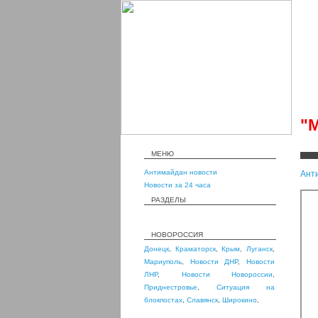
"М
МЕНЮ
Антимайдан новости
Ант
Новости за 24 часа
РАЗДЕЛЫ
НОВОРОССИЯ
Донецк
,
Краматорск
,
Крым
,
Луганск
,
Мариуполь
,
Новости ДНР
,
Новости
ЛНР
,
Новости Новороссии
,
Приднестровье
,
Ситуация на
блокпостах
,
Славянск
,
Широкино
,