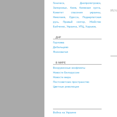
Геническ
,
Днепропетровск
,
Запорожье
,
Киев
,
Киевская хунта
,
Ист
Комитет спасения украины
,
Николаев
,
Одесса
,
Подкарпатская
русь
,
Правый сектор
,
Убийство
Бабченко
,
Украина
,
УПЦ
,
Харьков
,
ДНР
Горловка
Дебальцево
Ясиноватая
В МИРЕ
Вооруженные конфликты
Новости Белоруссии
Новости мира
Постсоветских пространство
Цветные революции
Война на Украине