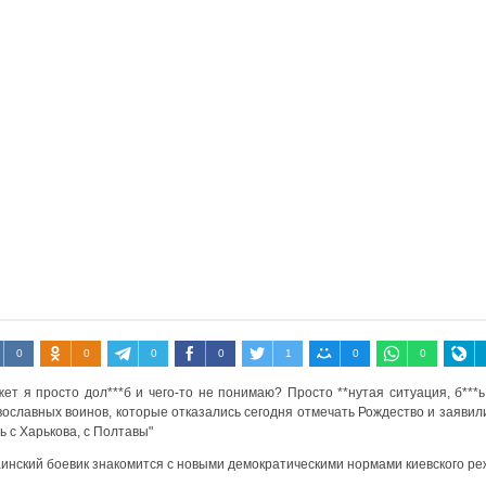
0
0
0
0
1
0
0
жет я просто дол***б и чего-то не понимаю? Просто **нутая ситуация, б**
ославных воинов, которые отказались сегодня отмечать Рождество и заявили
ь с Харькова, с Полтавы"
аинский боевик знакомится с новыми демократическими нормами киевского ре