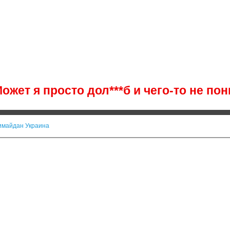
ожет я просто дол***б и чего-то не п
имайдан Украина