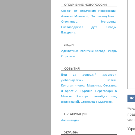
ОПОЛЧЕНИЕ НОВОРОССИИ
Сводки от ополчения Новороссии
,
Алексей Мозговой
,
Ополченец Гиви
,
Ополченец Моторола
,
Светлодарская дуга
,
Сводки
Басурина
,
ЛЮДИ
Адекватные политики запада
,
Игорь
Стрелков
,
СОБЫТИЯ
Бои за донецкий аэропорт
,
Дебальцевский котел
,
Константиновка
,
Марьинка
,
Отставка
и арест А. Пургина
,
Переговоры в
Минске
,
Расстрел автобуса под
Волновахой
,
Стрельба в Мукачево
,
"Мо
ОРГАНИЗАЦИИ
прав
част
Антимайдан
,
Укр
УКРАИНА