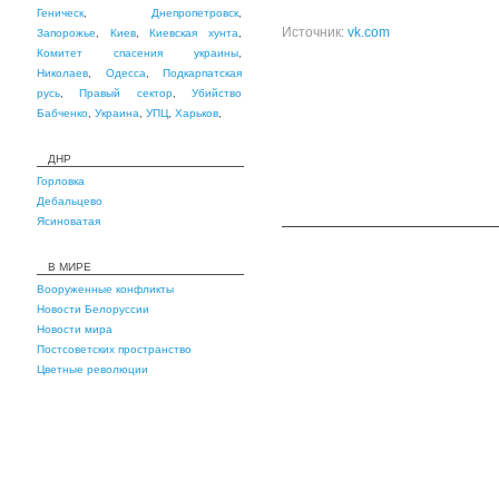
Геническ
,
Днепропетровск
,
Источник:
vk.com
Запорожье
,
Киев
,
Киевская хунта
,
Комитет спасения украины
,
Николаев
,
Одесса
,
Подкарпатская
русь
,
Правый сектор
,
Убийство
Бабченко
,
Украина
,
УПЦ
,
Харьков
,
ДНР
Горловка
Дебальцево
Ясиноватая
В МИРЕ
Вооруженные конфликты
Новости Белоруссии
Новости мира
Постсоветских пространство
Цветные революции