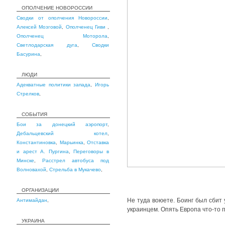
ОПОЛЧЕНИЕ НОВОРОССИИ
Сводки от ополчения Новороссии
,
Алексей Мозговой
,
Ополченец Гиви
,
Ополченец Моторола
,
Светлодарская дуга
,
Сводки
Басурина
,
ЛЮДИ
Адекватные политики запада
,
Игорь
Стрелков
,
СОБЫТИЯ
Бои за донецкий аэропорт
,
Дебальцевский котел
,
Константиновка
,
Марьинка
,
Отставка
и арест А. Пургина
,
Переговоры в
Минске
,
Расстрел автобуса под
Волновахой
,
Стрельба в Мукачево
,
ОРГАНИЗАЦИИ
Не туда воюете. Боинг был сбит
Антимайдан
,
украинцем. Опять Европа что-то 
УКРАИНА