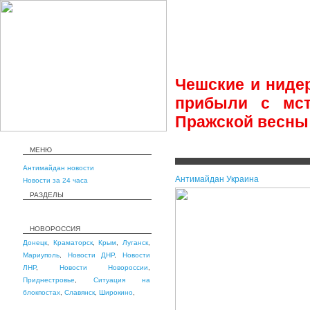
Чешские и ниде
прибыли с мст
Пражской весны 
МЕНЮ
Антимайдан новости
Антимайдан Украина
Новости за 24 часа
РАЗДЕЛЫ
НОВОРОССИЯ
Донецк
,
Краматорск
,
Крым
,
Луганск
,
Мариуполь
,
Новости ДНР
,
Новости
ЛНР
,
Новости Новороссии
,
Приднестровье
,
Ситуация на
блокпостах
,
Славянск
,
Широкино
,