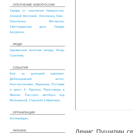
ОПОЛЧЕНИЕ НОВОРОССИИ
Сводки от ополчения Новороссии
,
Алексей Мозговой
,
Ополченец Гиви
,
Ополченец Моторола
,
Светлодарская дуга
,
Сводки
Басурина
,
ЛЮДИ
Адекватные политики запада
,
Игорь
Стрелков
,
СОБЫТИЯ
Бои за донецкий аэропорт
,
Дебальцевский котел
,
Константиновка
,
Марьинка
,
Отставка
и арест А. Пургина
,
Переговоры в
Минске
,
Расстрел автобуса под
Волновахой
,
Стрельба в Мукачево
,
ОРГАНИЗАЦИИ
Антимайдан
,
Денис Пушилин се
УКРАИНА