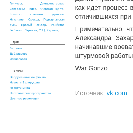
Геническ
,
Днепропетровск
,
как идет процесс
Запорожье
,
Киев
,
Киевская хунта
,
Комитет спасения украины
,
отличившихся при 
Николаев
,
Одесса
,
Подкарпатская
русь
,
Правый сектор
,
Убийство
Примечательно, ч
Бабченко
,
Украина
,
УПЦ
,
Харьков
,
Александра Заха
ДНР
начинавшие воева
Горловка
Дебальцево
штурмовой работы.
Ясиноватая
War Gonzo
В МИРЕ
Вооруженные конфликты
Новости Белоруссии
Новости мира
Источник:
vk.com
Постсоветских пространство
Цветные революции