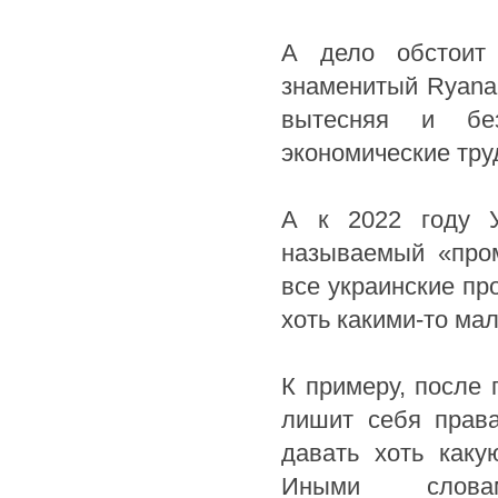
А дело обстоит 
знаменитый Ryanai
вытесняя и бе
экономические тру
А к 2022 году У
называемый «пром
все украинские п
хоть какими-то ма
К примеру, после 
лишит себя права
давать хоть как
Иными словам