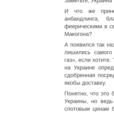
Заметьте, Украина 
И что же прине
анбандлинга, б
феерическими в с
Макогона?
А появился так на
лишились самого 
газ», если хотите
на Украине опред
сдобренная посре
якобы доставку.
Понятно, что это
Украины, но ведь
спотовым ценам б