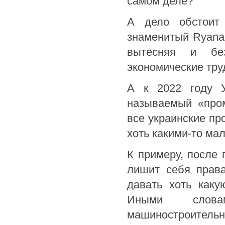
самом деле?
А дело обстоит 
знаменитый Ryanai
вытесняя и бе
экономические тру
А к 2022 году У
называемый «пром
все украинские п
хоть какими-то ма
К примеру, после 
лишит себя права
давать хоть как
Иными словам
машиностроитель