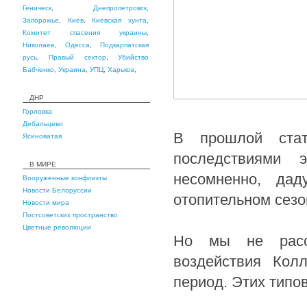
Геническ
,
Днепропетровск
,
Запорожье
,
Киев
,
Киевская хунта
,
Комитет спасения украины
,
Николаев
,
Одесса
,
Подкарпатская
русь
,
Правый сектор
,
Убийство
Бабченко
,
Украина
,
УПЦ
,
Харьков
,
ДНР
Горловка
Дебальцево
В прошлой ста
Ясиноватая
последствиями э
В МИРЕ
несомненно, да
Вооруженные конфликты
Новости Белоруссии
отопительном сезо
Новости мира
Постсоветских пространство
Цветные революции
Но мы не рассмо
воздействия Кол
период. Этих типо