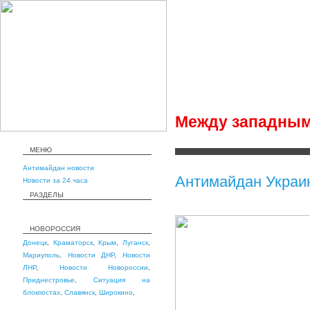
Между западным
МЕНЮ
Антимайдан новости
Антимайдан Украи
Новости за 24 часа
РАЗДЕЛЫ
НОВОРОССИЯ
Донецк
,
Краматорск
,
Крым
,
Луганск
,
Мариуполь
,
Новости ДНР
,
Новости
ЛНР
,
Новости Новороссии
,
Приднестровье
,
Ситуация на
блокпостах
,
Славянск
,
Широкино
,