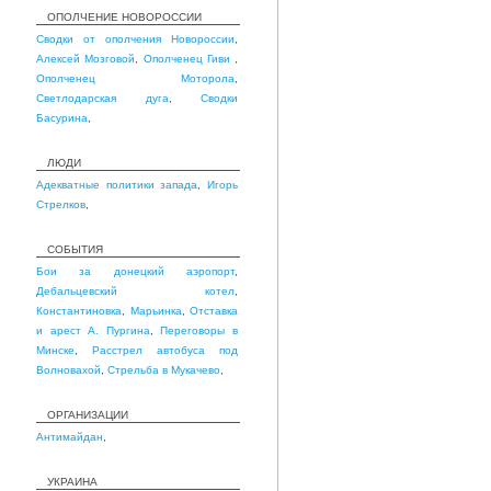
ОПОЛЧЕНИЕ НОВОРОССИИ
Сводки от ополчения Новороссии
,
Алексей Мозговой
,
Ополченец Гиви
,
Ополченец Моторола
,
Светлодарская дуга
,
Сводки
Басурина
,
ЛЮДИ
Адекватные политики запада
,
Игорь
Стрелков
,
СОБЫТИЯ
Бои за донецкий аэропорт
,
Дебальцевский котел
,
Константиновка
,
Марьинка
,
Отставка
и арест А. Пургина
,
Переговоры в
Минске
,
Расстрел автобуса под
Волновахой
,
Стрельба в Мукачево
,
ОРГАНИЗАЦИИ
Антимайдан
,
УКРАИНА