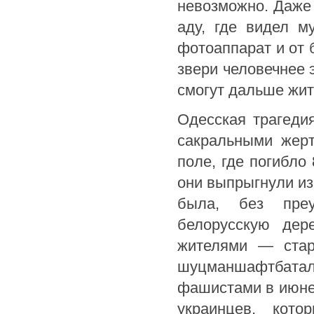
невозможно. Даже 
аду, где видел м
фотоаппарат и от 
звери человечнее 
смогут дальше жить
Одесская трагедия
сакральными жерт
поле, где погибло 
они выпрыгнули из
была, без преу
белорусскую дер
жителями — стар
шуцманшафтбата
фашистами в июне 
украинцев, кото