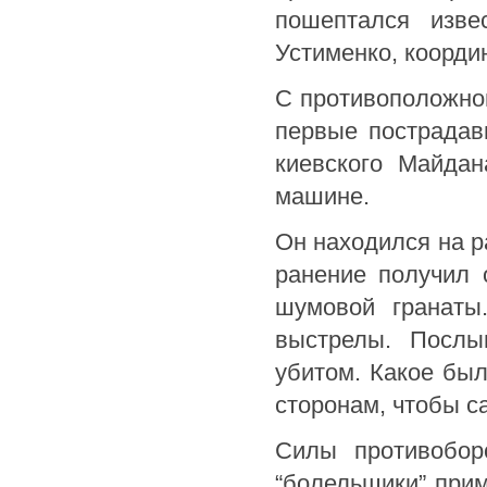
пошептался изве
Устименко, коорди
С противоположно
первые пострадав
киевского Майдан
машине.
Он находился на р
ранение получил 
шумовой гранаты
выстрелы. Послы
убитом. Какое был
сторонам, чтобы с
Силы противобор
“болельщики” при