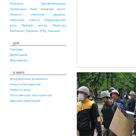
Геническ
,
Днепропетровск
,
Запорожье
,
Киев
,
Киевская хунта
,
Комитет спасения украины
,
Николаев
,
Одесса
,
Подкарпатская
русь
,
Правый сектор
,
Убийство
Бабченко
,
Украина
,
УПЦ
,
Харьков
,
ДНР
Горловка
Дебальцево
Ясиноватая
В МИРЕ
Вооруженные конфликты
Новости Белоруссии
Новости мира
Постсоветских пространство
Цветные революции