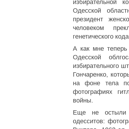
избирательной 
Одесской област
президент женск
человеком прек
генетического кода
А как мне теперь
Одесской облгос
избирательного ш
Гончаренко, кото
на фоне тела п
фотографиях гит
войны.
Еще не остыли т
одесситов: фотогр