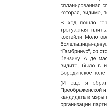
спланированная с
которая, видимо, п
В ход пошло “ор
тротуарная плит
коктейли Молотов
болельщицы-девуш
“Гамбринус”, со ст
бензину. А де мас
видите, было в и
Бородинское поле 
(И еще я обрати
Преображенской и 
кандидата в мэры 
организации парт