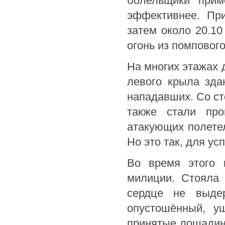
болельщики” приме
эффективнее. При
затем около 20.10
огонь из помповог
На многих этажах 
левого крыла зда
нападавших. Со ст
также стали пр
атакующих полетел
Но это так, для у
Во время этого 
милиции. Стояла
сердце не выдер
опустошённый, у
принятые лошадин