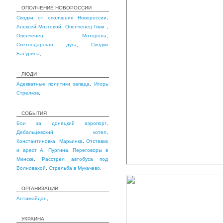
ОПОЛЧЕНИЕ НОВОРОССИИ
Сводки от ополчения Новороссии
,
Алексей Мозговой
,
Ополченец Гиви
,
Ополченец Моторола
,
Светлодарская дуга
,
Сводки
Басурина
,
ЛЮДИ
Адекватные политики запада
,
Игорь
Стрелков
,
СОБЫТИЯ
Бои за донецкий аэропорт
,
Дебальцевский котел
,
Константиновка
,
Марьинка
,
Отставка
и арест А. Пургина
,
Переговоры в
Минске
,
Расстрел автобуса под
Волновахой
,
Стрельба в Мукачево
,
ОРГАНИЗАЦИИ
Антимайдан
,
УКРАИНА