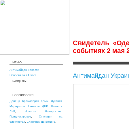
Свидетель «Оде
событиях 2 мая 
МЕНЮ
Антимайдан новости
Антимайдан Украи
Новости за 24 часа
РАЗДЕЛЫ
НОВОРОССИЯ
Донецк
,
Краматорск
,
Крым
,
Луганск
,
Мариуполь
,
Новости ДНР
,
Новости
ЛНР
,
Новости Новороссии
,
Приднестровье
,
Ситуация на
блокпостах
,
Славянск
,
Широкино
,